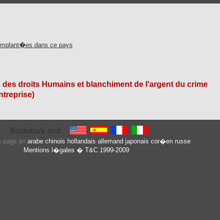
implant�es dans ce pays
s des droits Humains et blanchiment de l'argent du crime
ntreprise)
te page en
arabe
chinois
hollandais
allemand
japonais
cor�en
russe
Mentions l�gales
� T&C 1999-2009