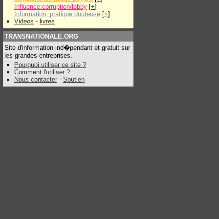
Influence:corruption/lobby
[
+
]
Information: pratique douteuse
[
+
]
Videos
-
livres
TRANSNATIONALE.ORG
Site d'information ind�pendant et gratuit sur
les grandes entreprises.
Pourquoi utiliser ce site ?
Comment l'utiliser ?
Nous contacter
-
Soutien