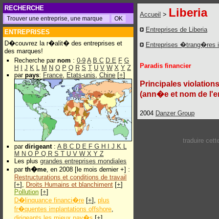
RECHERCHE
Liberia
Accueil
>
Entreprises de Liberia
ENTREPRISES
D�couvrez la r�alit� des entreprises et
Entreprises �trang�res 
des marques!
Recherche par
nom
:
0-9
A
B
C
D
E
F
G
Paradis financier
H
I
J
K
L
M
N
O
P
Q
R
S
T
U
V
W
X
Y
Z
par
pays
:
France
,
Etats-unis
,
Chine
[
+
]
Principales violation
(ann�e et nom de l'e
2004
Danzer Group
traduire cet
par
dirigeant
:
A
B
C
D
E
F
G
H
I
J
K
L
M
N
O
P
Q
R
S
T
U
V
W
X
Y
Z
Les plus
grandes entreprises mondiales
par
th�me
, en 2008 [le mois dernier +] :
Restructurations et conditions de travail
[
+
],
Droits Humains et blanchiment
[
+
]
Pollution
[
+
]
D�linquance financi�re
[
+
],
plus
fr�quentes implantations offshore
,
dirigeants les mieux pay�s
[
+
]