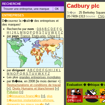
RECHERCHE
Cadbury plc
Si�ge :
25 Berkeley Squa
ENTREPRISES
20-7409-1313
bourse :
CSG
D�couvrez la r�alit� des entreprises et
des marques!
Recherche par
nom
:
0-9
A
B
C
D
E
F
G
H
I
J
K
L
M
N
O
P
Q
R
S
T
U
V
W
X
Y
Z
par
pays
:
France
,
Etats-unis
,
Chine
[
+
]
par
dirigeant
:
A
B
C
D
E
F
G
H
I
J
K
L
M
N
O
P
Q
R
S
T
U
V
W
X
Y
Z
Les plus
grandes entreprises mondiales
par
th�me
, en 2008 [le mois dernier +] :
Evaluation � �thique � 
Restructurations et conditions de travail
[
+
],
Droits Humains et blanchiment
[
+
]
Pollution
[
+
]
D�linquance financi�re
[
+
],
plus
Emploi
Pollution
3
Par
fr�quentes implantations offshore
,
-
24%
/1998
dirigeants les mieux pay�s
[
+
]