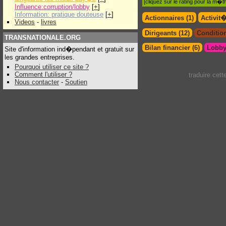
[cliquez sur le rating pour la m
Influence:corruption/lobby
[
+
]
Information: pratique douteuse
[
+
]
Actionnaires (1)
Activit
Videos
-
livres
Dirigeants (12)
Condition
TRANSNATIONALE.ORG
Bilan financier (6)
Lobby
Site d'information ind�pendant et gratuit sur
les grandes entreprises.
Pourquoi utiliser ce site ?
Comment l'utiliser ?
traduire cet
Nous contacter
-
Soutien