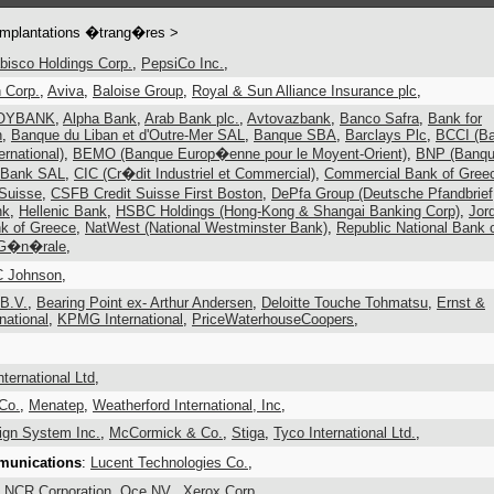
mplantations �trang�res >
bisco Holdings Corp.
,
PepsiCo Inc.
,
 Corp.
,
Aviva
,
Baloise Group
,
Royal & Sun Alliance Insurance plc
,
OYBANK
,
Alpha Bank
,
Arab Bank plc.
,
Avtovazbank
,
Banco Safra
,
Bank for
n
,
Banque du Liban et d'Outre-Mer SAL
,
Banque SBA
,
Barclays Plc
,
BCCI (B
rnational)
,
BEMO (Banque Europ�enne pour le Moyent-Orient)
,
BNP (Banq
 Bank SAL
,
CIC (Cr�dit Industriel et Commercial)
,
Commercial Bank of Gree
 Suisse
,
CSFB Credit Suisse First Boston
,
DePfa Group (Deutsche Pfandbrief
nk
,
Hellenic Bank
,
HSBC Holdings (Hong-Kong & Shangai Banking Corp)
,
Jor
nk of Greece
,
NatWest (National Westminster Bank)
,
Republic National Bank 
G�n�rale
,
 Johnson
,
 B.V.
,
Bearing Point ex- Arthur Andersen
,
Deloitte Touche Tohmatsu
,
Ernst &
national
,
KPMG International
,
PriceWaterhouseCoopers
,
nternational Ltd
,
 Co.
,
Menatep
,
Weatherford International, Inc
,
gn System Inc.
,
McCormick & Co.
,
Stiga
,
Tyco International Ltd.
,
munications
:
Lucent Technologies Co.
,
:
NCR Corporation
,
Oce NV.
,
Xerox Corp.
,