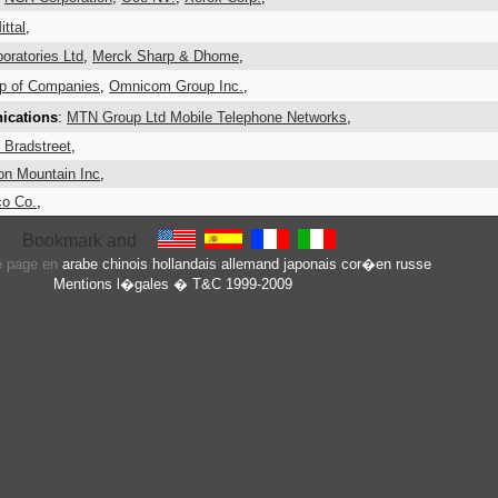
ittal
,
oratories Ltd
,
Merck Sharp & Dhome
,
up of Companies
,
Omnicom Group Inc.
,
ications
:
MTN Group Ltd Mobile Telephone Networks
,
 Bradstreet
,
ron Mountain Inc
,
co Co.
,
te page en
arabe
chinois
hollandais
allemand
japonais
cor�en
russe
Mentions l�gales
� T&C 1999-2009