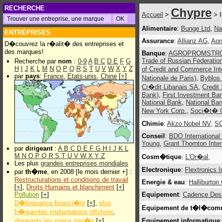
RECHERCHE
Chypre
Accueil
>
> I
Alimentaire
:
Bunge Ltd
,
Na
ENTREPRISES
Assurance
:
Allianz AG
,
Aon
D�couvrez la r�alit� des entreprises et
des marques!
Banque
:
AGROPROMSTR
Trade of Russian Federatio
Recherche par
nom
:
0-9
A
B
C
D
E
F
G
H
I
J
K
L
M
N
O
P
Q
R
S
T
U
V
W
X
Y
Z
of Credit and Commerce Inte
par
pays
:
France
,
Etats-unis
,
Chine
[
+
]
Nationale de Paris)
,
Byblos
Cr�dit Libanais SA
,
Credit
Bank)
,
First Investment Ba
National Bank
,
National Ba
New York Corp.
,
Soci�t� 
Chimie
:
Akzo Nobel NV
,
SC
Conseil
:
BDO International
Young
,
Grant Thornton Inter
par
dirigeant
:
A
B
C
D
E
F
G
H
I
J
K
L
M
N
O
P
Q
R
S
T
U
V
W
X
Y
Z
Cosm�tique
:
L'Or�al
,
Les plus
grandes entreprises mondiales
Electronique
:
Flextronics I
par
th�me
, en 2008 [le mois dernier +] :
Restructurations et conditions de travail
Energie & eau
:
Halliburton
[
+
],
Droits Humains et blanchiment
[
+
]
Pollution
[
+
]
Equipement
:
Cadence Desi
D�linquance financi�re
[
+
],
plus
Equipement de t�l�com
fr�quentes implantations offshore
,
dirigeants les mieux pay�s
[
+
]
Equipement informatique