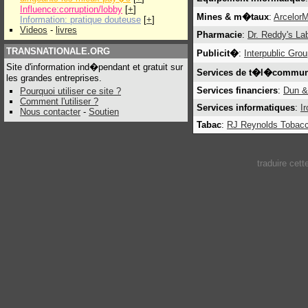
Influence:corruption/lobby
[
+
]
Mines & m�taux
:
ArcelorM
Information: pratique douteuse
[
+
]
Videos
-
livres
Pharmacie
:
Dr. Reddy's Lab
TRANSNATIONALE.ORG
Publicit�
:
Interpublic Gro
Site d'information ind�pendant et gratuit sur
Services de t�l�commun
les grandes entreprises.
Services financiers
:
Dun &
Pourquoi utiliser ce site ?
Comment l'utiliser ?
Services informatiques
:
I
Nous contacter
-
Soutien
Tabac
:
RJ Reynolds Tobac
traduire cet