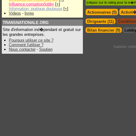
[cliquez sur le rating pour la m
Influence:corruption/lobby
[
+
]
Information: pratique douteuse
[
+
]
Actionnaires (5)
Activit
Videos
-
livres
Dirigeants (11)
Condition
TRANSNATIONALE.ORG
Site d'information ind�pendant et gratuit sur
Bilan financier (9)
Lobby
les grandes entreprises.
Pourquoi utiliser ce site ?
Comment l'utiliser ?
traduire cet
Nous contacter
-
Soutien