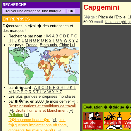
RECHERCHE
Capgemini
Si�ge :
Place de l'Etoile, 1
ENTREPRISES
50-00
email:
fabienne.phil
D�couvrez la r�alit� des entreprises et
des marques!
Recherche par
nom
:
0-9
A
B
C
D
E
F
G
H
I
J
K
L
M
N
O
P
Q
R
S
T
U
V
W
X
Y
Z
par
pays
:
France
,
Etats-unis
,
Chine
[
+
]
par
dirigeant
:
A
B
C
D
E
F
G
H
I
J
K
L
M
N
O
P
Q
R
S
T
U
V
W
X
Y
Z
Les plus
grandes entreprises mondiales
par
th�me
, en 2008 [le mois dernier +] :
Restructurations et conditions de travail
Evaluation � �thique � 
[
+
],
Droits Humains et blanchiment
[
+
]
Pollution
[
+
]
D�linquance financi�re
[
+
],
plus
Emploi
Paradis
4
Ven
fr�quentes implantations offshore
,
-
15%
Mds 
/1998
dirigeants les mieux pay�s
[
+
]