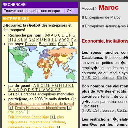
RECHERCHE
Maroc
Accueil
>
Entreprises de Maroc
ENTREPRISES
D�couvrez la r�alit� des entreprises et
Entreprises �trang�res 
des marques!
Recherche par
nom
:
0-9
A
B
C
D
E
F
G
H
I
J
K
L
M
N
O
P
Q
R
S
T
U
V
W
X
Y
Z
Economie, incitations
par
pays
:
France
,
Etats-unis
,
Chine
[
+
]
Les zones franches co
Casablanca.
Beaucoup d�en
souvent de petites unit�s 
employ�s et ne les paien
courante, ce qui rend la synd
(ITUC-CSI , Suisse , 01/12/2
par
dirigeant
:
A
B
C
D
E
F
G
H
I
J
K
L
Bon nombre des violation
M
N
O
P
Q
R
S
T
U
V
W
X
Y
Z
plus de 70% des effectif
Les plus
grandes entreprises mondiales
travailleurs tentent de co
par
th�me
, en 2008 [le mois dernier +] :
gr�ve en particulier donn
Restructurations et conditions de travail
judiciaires.
[
+
],
Droits Humains et blanchiment
[
+
]
(ITUC-CSI , Suisse , 01/12/2
Pollution
[
+
]
D�linquance financi�re
[
+
],
plus
Les restrictions l�gisla
fr�quentes implantations offshore
,
men�es par les femmes 
dirigeants les mieux pay�s
[
+
]