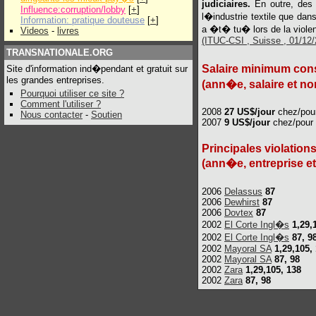
judiciaires.
En outre, des 
Influence:corruption/lobby
[
+
]
l�industrie textile que dan
Information: pratique douteuse
[
+
]
a �t� tu� lors de la viole
Videos
-
livres
(ITUC-CSI , Suisse , 01/12/2
TRANSNATIONALE.ORG
Salaire minimum cons
Site d'information ind�pendant et gratuit sur
les grandes entreprises.
(ann�e, salaire et no
Pourquoi utiliser ce site ?
Comment l'utiliser ?
2008
27 US$/jour
chez/pou
Nous contacter
-
Soutien
2007
9 US$/jour
chez/pour
Principales violations
(ann�e, entreprise e
2006
Delassus
87
2006
Dewhirst
87
2006
Dovtex
87
2002
El Corte Ingl�s
1,29,
2002
El Corte Ingl�s
87, 9
2002
Mayoral SA
1,29,105,
2002
Mayoral SA
87, 98
2002
Zara
1,29,105, 138
2002
Zara
87, 98