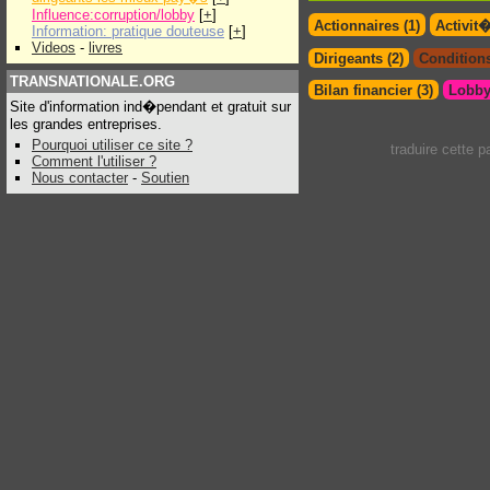
Influence:corruption/lobby
[
+
]
Actionnaires (1)
Activit
Information: pratique douteuse
[
+
]
Videos
-
livres
Dirigeants (2)
Conditions
TRANSNATIONALE.ORG
Bilan financier (3)
Lobby
Site d'information ind�pendant et gratuit sur
les grandes entreprises.
Pourquoi utiliser ce site ?
traduire cette 
Comment l'utiliser ?
Nous contacter
-
Soutien