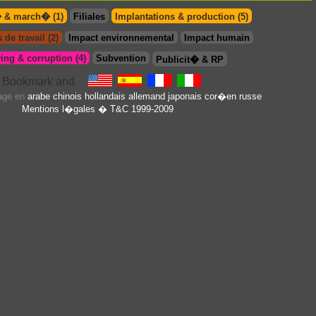
� & march� (1)
Filiales
Implantations & production (5)
 de travail (2)
Impact environnemental
Impact humain
ing & corruption (4)
Subvention
Publicit� & RP
page en
arabe
chinois
hollandais
allemand
japonais
cor�en
russe
Mentions l�gales
� T&C 1999-2009