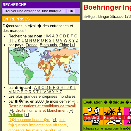
RECHERCHE
Boehringer I
Si�ge :
Binger Strasse 17
ENTREPRISES
D�couvrez la r�alit� des entreprises et
des marques!
Recherche par
nom
:
0-9
A
B
C
D
E
F
G
H
I
J
K
L
M
N
O
P
Q
R
S
T
U
V
W
X
Y
Z
par
pays
:
France
,
Etats-unis
,
Chine
[
+
]
par
dirigeant
:
A
B
C
D
E
F
G
H
I
J
K
L
M
N
O
P
Q
R
S
T
U
V
W
X
Y
Z
Les plus
grandes entreprises mondiales
par
th�me
, en 2008 [le mois dernier +] :
Evaluation � �thique � 
Restructurations et conditions de travail
[
+
],
Droits Humains et blanchiment
[
+
]
Pollution
[
+
]
Fraude
1
Paradis
1
Inf
D�linquance financi�re
[
+
],
plus
fr�quentes implantations offshore
,
[cliquez sur le rating pour la m
dirigeants les mieux pay�s
[
+
]