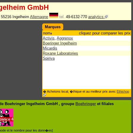
ngelheim GmbH
3 55216 Ingelheim
Allemagne
tel.
49-6132-770
analytics
Marques
nom
cliquez pour comparer les prix
Activis
,
Aggrenox
Boeringer Ingelheim
Micardis
Roxane Laboratories
Spiriva
� Achetons local, �thique et au meilleur prix avec
Ethishop
de Boehringer Ingelheim GmbH , groupe
Boehringer
et filiales
luence
4
�thode et le nombre pour les donn�es]