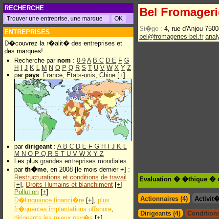
RECHERCHE
Bel Fromageri
Si�ge :
4, rue d'Anjou 750
ENTREPRISES
bel@fromageries-bel.fr
anal
D�couvrez la r�alit� des entreprises et
des marques!
Recherche par
nom
:
0-9
A
B
C
D
E
F
G
H
I
J
K
L
M
N
O
P
Q
R
S
T
U
V
W
X
Y
Z
par
pays
:
France
,
Etats-unis
,
Chine
[
+
]
par
dirigeant
:
A
B
C
D
E
F
G
H
I
J
K
L
M
N
O
P
Q
R
S
T
U
V
W
X
Y
Z
Les plus
grandes entreprises mondiales
par
th�me
, en 2008 [le mois dernier +] :
Restructurations et conditions de travail
Evaluation � �thique � 
[
+
],
Droits Humains et blanchiment
[
+
]
Pollution
[
+
]
Actionnaires (4)
Activit
D�linquance financi�re
[
+
],
plus
fr�quentes implantations offshore
,
Dirigeants (4)
Conditions
dirigeants les mieux pay�s
[
+
]