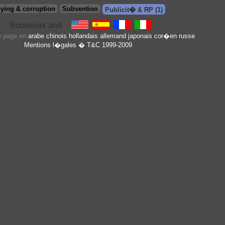
ying & corruption
Subvention
Publicit� & RP (1)
te page en
arabe
chinois
hollandais
allemand
japonais
cor�en
russe
Mentions l�gales
� T&C 1999-2009