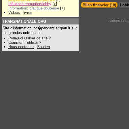
Influence:corruption/lobby
[
+
]
Bilan financier (10)
Lobb
Information: pratique douteuse
[
+
]
Videos
-
livres
traduire cet
TRANSNATIONALE.ORG
Site d'information ind�pendant et gratuit sur
les grandes entreprises.
Pourquoi utiliser ce site ?
Comment l'utiliser ?
Nous contacter
-
Soutien