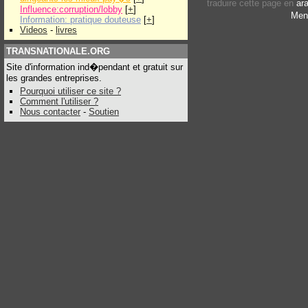
traduire cette page en
ar
Influence:corruption/lobby
[
+
]
Men
Information: pratique douteuse
[
+
]
Videos
-
livres
TRANSNATIONALE.ORG
Site d'information ind�pendant et gratuit sur
les grandes entreprises.
Pourquoi utiliser ce site ?
Comment l'utiliser ?
Nous contacter
-
Soutien