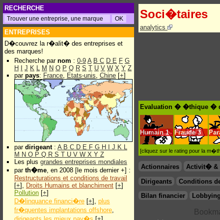
RECHERCHE
Soci�taires
analytics
ENTREPRISES
D�couvrez la r�alit� des entreprises et
des marques!
Recherche par
nom
:
0-9
A
B
C
D
E
F
G
H
I
J
K
L
M
N
O
P
Q
R
S
T
U
V
W
X
Y
Z
par
pays
:
France
,
Etats-unis
,
Chine
[
+
]
Evaluation � �thique � 
Humain
1
Fraude
3
Par
par
dirigeant
:
A
B
C
D
E
F
G
H
I
J
K
L
[cliquez sur le rating pour la m
M
N
O
P
Q
R
S
T
U
V
W
X
Y
Z
Les plus
grandes entreprises mondiales
Actionnaires
Activit� 
par
th�me
, en 2008 [le mois dernier +] :
Restructurations et conditions de travail
Dirigeants
Conditions de
[
+
],
Droits Humains et blanchiment
[
+
]
Pollution
[
+
]
Bilan financier
Lobbying
D�linquance financi�re
[
+
],
plus
fr�quentes implantations offshore
,
dirigeants les mieux pay�s
[
+
]