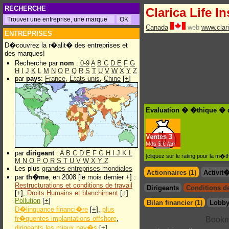
RECHERCHE
Clarica Life I
Canada
web
www.clar
ENTREPRISES
D�couvrez la r�alit� des entreprises et
des marques!
Recherche par
nom
:
0-9
A
B
C
D
E
F
G
H
I
J
K
L
M
N
O
P
Q
R
S
T
U
V
W
X
Y
Z
par
pays
:
France
,
Etats-unis
,
Chine
[
+
]
Evaluation � �thique � d
Ventes
3
Mds $.€ /an
par
dirigeant
:
A
B
C
D
E
F
G
H
I
J
K
L
[cliquez sur le rating pour la m
M
N
O
P
Q
R
S
T
U
V
W
X
Y
Z
Les plus
grandes entreprises mondiales
Actionnaires (1)
Activit
par
th�me
, en 2008 [le mois dernier +] :
Restructurations et conditions de travail
Dirigeants
Conditions de 
[
+
],
Droits Humains et blanchiment
[
+
]
Pollution
[
+
]
Bilan financier (1)
Lobby
D�linquance financi�re
[
+
],
plus
fr�quentes implantations offshore
,
dirigeants les mieux pay�s
[
+
]