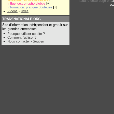
traduire cette page en
a
Influence:corruption/lobby
[
+
]
Me
Information: pratique douteuse
[
+
]
Videos
-
livres
TRANSNATIONALE.ORG
Site d'information ind�pendant et gratuit sur
les grandes entreprises.
Pourquoi utiliser ce site ?
Comment l'utiliser ?
Nous contacter
-
Soutien