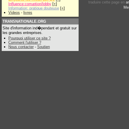
traduire cette page en
a
Influence:corruption/lobby
[
+
]
Men
Information: pratique douteuse
[
+
]
Videos
-
livres
TRANSNATIONALE.ORG
Site d'information ind�pendant et gratuit sur
les grandes entreprises.
Pourquoi utiliser ce site ?
Comment l'utiliser ?
Nous contacter
-
Soutien