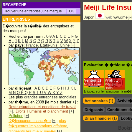
RECHERCHE
Meiji Life Ins
Japon
web
www.meiji-l
ENTREPRISES
D�couvrez la r�alit� des entreprises et
des marques!
Recherche par
nom
:
0-9
A
B
C
D
E
F
G
H
I
J
K
L
M
N
O
P
Q
R
S
T
U
V
W
X
Y
Z
par
pays
:
France
,
Etats-unis
,
Chine
[
+
]
Evaluation � �thique � d
Ventes
31
Profit
1
Mds $.€ /an
Mds $.€
par
dirigeant
:
A
B
C
D
E
F
G
H
I
J
K
L
/1998
[cliquez sur le rating pour la m
M
N
O
P
Q
R
S
T
U
V
W
X
Y
Z
Les plus
grandes entreprises mondiales
Actionnaires (1)
Activit
par
th�me
, en 2008 [le mois dernier +] :
Restructurations et conditions de travail
Dirigeants
Conditions de
[
+
],
Droits Humains et blanchiment
[
+
]
Pollution
[
+
]
Bilan financier (1)
Lobby
D�linquance financi�re
[
+
],
plus
fr�quentes implantations offshore
,
dirigeants les mieux pay�s
[
+
]