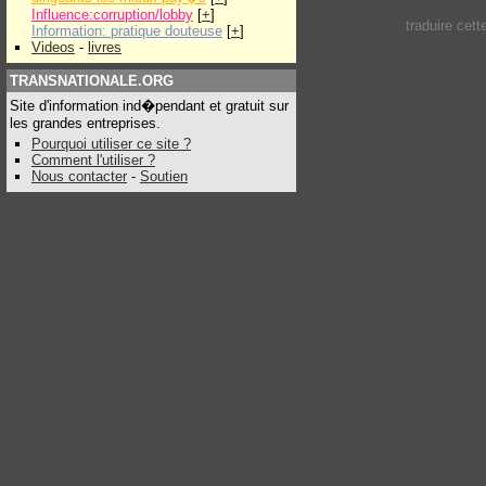
Influence:corruption/lobby
[
+
]
traduire cet
Information: pratique douteuse
[
+
]
Videos
-
livres
TRANSNATIONALE.ORG
Site d'information ind�pendant et gratuit sur
les grandes entreprises.
Pourquoi utiliser ce site ?
Comment l'utiliser ?
Nous contacter
-
Soutien