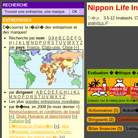
RECHERCHE
Nippon Life I
Si�ge :
3-5-12 Imabashi, 
ENTREPRISES
analytics
D�couvrez la r�alit� des entreprises et
des marques!
Recherche par
nom
:
0-9
A
B
C
D
E
F
G
H
I
J
K
L
M
N
O
P
Q
R
S
T
U
V
W
X
Y
Z
par
pays
:
France
,
Etats-unis
,
Chine
[
+
]
Evaluation � �thique � d
Paradis
3
Ventes
62
Prof
par
dirigeant
:
A
B
C
D
E
F
G
H
I
J
K
L
Mds $.€ /an
Mds 
M
N
O
P
Q
R
S
T
U
V
W
X
Y
Z
/199
[cliquez sur le rating pour la m
Les plus
grandes entreprises mondiales
par
th�me
, en 2008 [le mois dernier +] :
Actionnaires (1)
Activit
Restructurations et conditions de travail
[
+
],
Droits Humains et blanchiment
[
+
]
Dirigeants (2)
Conditions
Pollution
[
+
]
D�linquance financi�re
[
+
],
plus
Bilan financier (5)
Lobby
fr�quentes implantations offshore
,
dirigeants les mieux pay�s
[
+
]