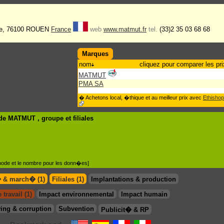
lle, 76100 ROUEN
France
web
www.matmut.fr
tel.
(33)2 35 03 68 68
Marques
nom
cliquez pour comparer les pri
MATMUT
PMA SA
� Achetons local, �thique et au meilleur prix avec
Ethishop
 de MATMUT , groupe
et filiales
�thode et le nombre pour les donn�es]
� & march� (1)
Filiales (1)
Implantations & production
travail (1)
Impact environnemental
Impact humain
ing & corruption
Subvention
Publicit� & RP