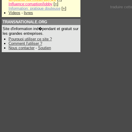
Influence:corruption/lobby
[
+
]
traduire cet
Information: pratique douteuse
[
+
]
Videos
-
livres
TRANSNATIONALE.ORG
Site d'information ind�pendant et gratuit sur
les grandes entreprises.
Pourquoi utiliser ce site ?
Comment l'utiliser ?
Nous contacter
-
Soutien