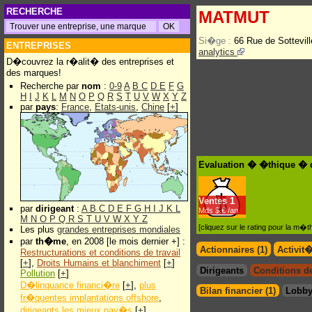
RECHERCHE
MATMUT
Si�ge :
66 Rue de Sottevi
ENTREPRISES
analytics
D�couvrez la r�alit� des entreprises et
des marques!
Recherche par
nom
:
0-9
A
B
C
D
E
F
G
H
I
J
K
L
M
N
O
P
Q
R
S
T
U
V
W
X
Y
Z
par
pays
:
France
,
Etats-unis
,
Chine
[
+
]
Evaluation � �thique �
Ventes
1
par
dirigeant
:
A
B
C
D
E
F
G
H
I
J
K
L
Mds $.€ /an
M
N
O
P
Q
R
S
T
U
V
W
X
Y
Z
[cliquez sur le rating pour la m
Les plus
grandes entreprises mondiales
par
th�me
, en 2008 [le mois dernier +] :
Actionnaires (1)
Activit
Restructurations et conditions de travail
[
+
],
Droits Humains et blanchiment
[
+
]
Dirigeants
Conditions de 
Pollution
[
+
]
D�linquance financi�re
[
+
],
plus
Bilan financier (1)
Lobby
fr�quentes implantations offshore
,
dirigeants les mieux pay�s
[
+
]