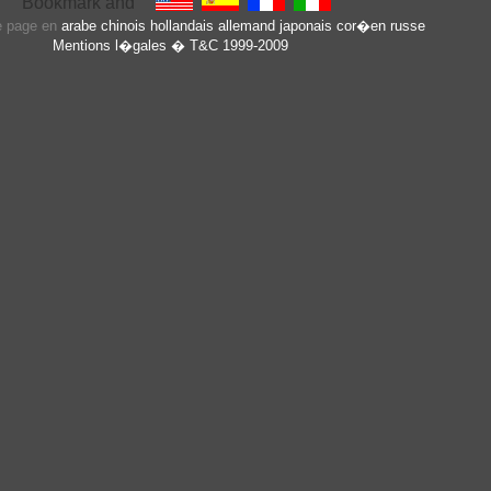
te page en
arabe
chinois
hollandais
allemand
japonais
cor�en
russe
Mentions l�gales
� T&C 1999-2009