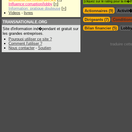
[cliquez sur le rating pour la m
Influence:corruption/lobby
[
+
]
Information: pratique douteuse
[
+
]
Actionnaires (9)
Activit
Videos
-
livres
Dirigeants (7)
Conditions
TRANSNATIONALE.ORG
Bilan financier (5)
Lobby
Site d'information ind�pendant et gratuit sur
les grandes entreprises.
Pourquoi utiliser ce site ?
Comment l'utiliser ?
traduire cet
Nous contacter
-
Soutien