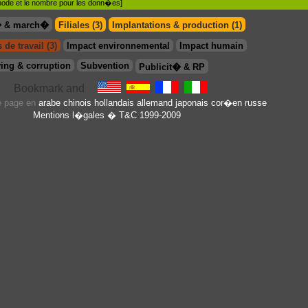
�thode et le nombre pour les donn�es]
� & march�
Filiales (3)
Implantations & production (1)
 de travail (3)
Impact environnemental
Impact humain
ing & corruption
Subvention
Publicit� & RP
te page en
arabe
chinois
hollandais
allemand
japonais
cor�en
russe
Mentions l�gales
� T&C 1999-2009