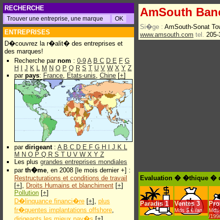
RECHERCHE
AmSouth Ban
Si�ge :
AmSouth-Sonat Tow
ENTREPRISES
www.amsouth.com
tel.
205-
D�couvrez la r�alit� des entreprises et
des marques!
Recherche par
nom
:
0-9
A
B
C
D
E
F
G
H
I
J
K
L
M
N
O
P
Q
R
S
T
U
V
W
X
Y
Z
par
pays
:
France
,
Etats-unis
,
Chine
[
+
]
par
dirigeant
:
A
B
C
D
E
F
G
H
I
J
K
L
M
N
O
P
Q
R
S
T
U
V
W
X
Y
Z
Les plus
grandes entreprises mondiales
par
th�me
, en 2008 [le mois dernier +] :
Restructurations et conditions de travail
Evaluation � �thique � 
[
+
],
Droits Humains et blanchiment
[
+
]
Pollution
[
+
]
D�linquance financi�re
[
+
],
plus
Paradis
1
Ventes
3
Prof
fr�quentes implantations offshore
,
Mds $.€ /an
Mds 
/199
dirigeants les mieux pay�s
[
+
]