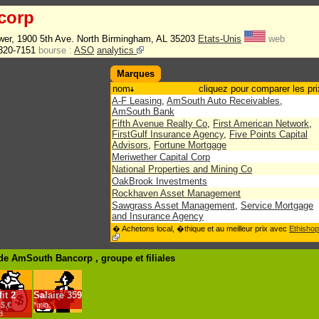
corp
er, 1900 5th Ave. North Birmingham, AL 35203
Etats-Unis
web
320-7151
bourse :
ASO
analytics
Marques
nom
cliquez pour comparer les pri
A-F Leasing
,
AmSouth Auto Receivables
,
AmSouth Bank
Fifth Avenue Realty Co
,
First American Network
,
FirstGulf Insurance Agency
,
Five Points Capital
Advisors
,
Fortune Mortgage
Meriwether Capital Corp
National Properties and Mining Co
OakBrook Investments
Rockhaven Asset Management
Sawgrass Asset Management
,
Service Mortgage
and Insurance Agency
� Achetons local, �thique et au meilleur prix avec
Ethishop
de AmSouth Bancorp , groupe
et filiales
it
2
Salaire
359
$.€
*min.
8