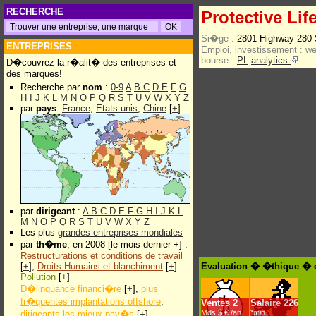
RECHERCHE
Protective Lif
Si�ge :
2801 Highway 280
ENTREPRISES
Emploi, investissement :
w
bourse :
PL
analytics
D�couvrez la r�alit� des entreprises et
des marques!
Recherche par
nom
:
0-9
A
B
C
D
E
F
G
H
I
J
K
L
M
N
O
P
Q
R
S
T
U
V
W
X
Y
Z
par
pays
:
France
,
Etats-unis
,
Chine
[
+
]
par
dirigeant
:
A
B
C
D
E
F
G
H
I
J
K
L
M
N
O
P
Q
R
S
T
U
V
W
X
Y
Z
Les plus
grandes entreprises mondiales
par
th�me
, en 2008 [le mois dernier +] :
Restructurations et conditions de travail
[
+
],
Droits Humains et blanchiment
[
+
]
Evaluation � �thique � d
Pollution
[
+
]
D�linquance financi�re
[
+
],
plus
fr�quentes implantations offshore
,
Ventes
2
Salaire
226
Mds $.€ /an
*min.
dirigeants les mieux pay�s
[
+
]