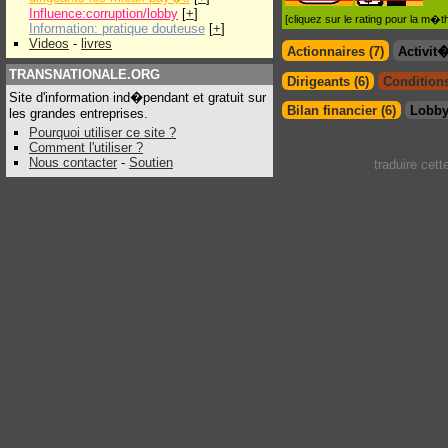
Influence:corruption/lobby
[
+
]
[cliquez sur le rating pour la m
Information: pratique douteuse
[
+
]
Videos
-
livres
Actionnaires (7)
Activit
TRANSNATIONALE.ORG
Dirigeants (6)
Conditions
Site d'information ind�pendant et gratuit sur
Bilan financier (6)
Lobby
les grandes entreprises.
Pourquoi utiliser ce site ?
Comment l'utiliser ?
Nous contacter
-
Soutien
traduire cet