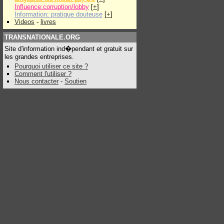
Influence:corruption/lobby
[
+
]
Information: pratique douteuse
[
+
]
Videos
-
livres
TRANSNATIONALE.ORG
Site d'information ind�pendant et gratuit sur
les grandes entreprises.
Pourquoi utiliser ce site ?
Comment l'utiliser ?
Nous contacter
-
Soutien