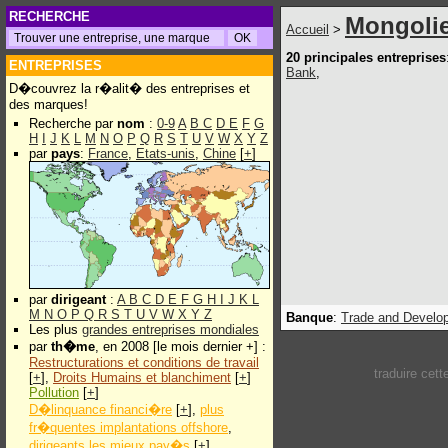
RECHERCHE
Mongoli
Accueil
>
20 principales entreprises
ENTREPRISES
Bank
,
D�couvrez la r�alit� des entreprises et
des marques!
Recherche par
nom
:
0-9
A
B
C
D
E
F
G
H
I
J
K
L
M
N
O
P
Q
R
S
T
U
V
W
X
Y
Z
par
pays
:
France
,
Etats-unis
,
Chine
[
+
]
par
dirigeant
:
A
B
C
D
E
F
G
H
I
J
K
L
M
N
O
P
Q
R
S
T
U
V
W
X
Y
Z
Banque
:
Trade and Develo
Les plus
grandes entreprises mondiales
par
th�me
, en 2008 [le mois dernier +] :
Restructurations et conditions de travail
traduire cet
[
+
],
Droits Humains et blanchiment
[
+
]
Pollution
[
+
]
D�linquance financi�re
[
+
],
plus
fr�quentes implantations offshore
,
dirigeants les mieux pay�s
[
+
]