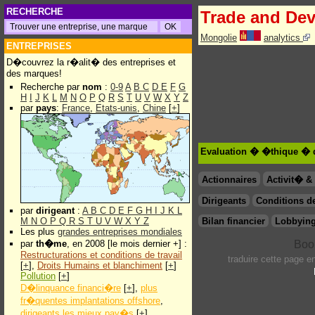
RECHERCHE
Trade and De
Mongolie
analytics
ENTREPRISES
D�couvrez la r�alit� des entreprises et
des marques!
Recherche par
nom
:
0-9
A
B
C
D
E
F
G
H
I
J
K
L
M
N
O
P
Q
R
S
T
U
V
W
X
Y
Z
par
pays
:
France
,
Etats-unis
,
Chine
[
+
]
Evaluation � �thique � 
Actionnaires
Activit� 
Dirigeants
Conditions de
par
dirigeant
:
A
B
C
D
E
F
G
H
I
J
K
L
M
N
O
P
Q
R
S
T
U
V
W
X
Y
Z
Bilan financier
Lobbying
Les plus
grandes entreprises mondiales
par
th�me
, en 2008 [le mois dernier +] :
Restructurations et conditions de travail
traduire cette page 
[
+
],
Droits Humains et blanchiment
[
+
]
Pollution
[
+
]
D�linquance financi�re
[
+
],
plus
fr�quentes implantations offshore
,
dirigeants les mieux pay�s
[
+
]