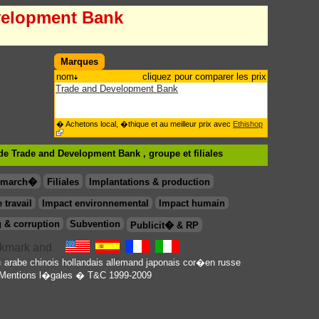
velopment Bank
Marques
nom
cliquez pour comparer les prix
Trade and Development Bank
� Achetons local, �thique et au meilleur prix avec
Ethishop
de Trade and Development Bank , groupe
et filiales
& march�
Filiales
Implantations & production
 travail
Impact environnemental
Impact humain
 & corruption
Subvention
Publicit� & RP
en
arabe
chinois
hollandais
allemand
japonais
cor�en
russe
Mentions l�gales
� T&C 1999-2009