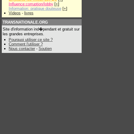
Influence:corruption/lobby
[
+
]
Information: pratique douteuse
[
+
]
Videos
-
livres
TRANSNATIONALE.ORG
Site d'information ind�pendant et gratuit sur
les grandes entreprises.
Pourquoi utiliser ce site ?
Comment l'utiliser ?
Nous contacter
-
Soutien