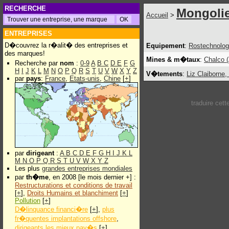
RECHERCHE
Mongoli
Accueil
>
ENTREPRISES
D�couvrez la r�alit� des entreprises et
Equipement
:
Rostechnolog
des marques!
Mines & m�taux
:
Chalco (
Recherche par
nom
:
0-9
A
B
C
D
E
F
G
H
I
J
K
L
M
N
O
P
Q
R
S
T
U
V
W
X
Y
Z
V�tements
:
Liz Claiborne, 
par
pays
:
France
,
Etats-unis
,
Chine
[
+
]
traduire cet
par
dirigeant
:
A
B
C
D
E
F
G
H
I
J
K
L
M
N
O
P
Q
R
S
T
U
V
W
X
Y
Z
Les plus
grandes entreprises mondiales
par
th�me
, en 2008 [le mois dernier +] :
Restructurations et conditions de travail
[
+
],
Droits Humains et blanchiment
[
+
]
Pollution
[
+
]
D�linquance financi�re
[
+
],
plus
fr�quentes implantations offshore
,
dirigeants les mieux pay�s
[
+
]