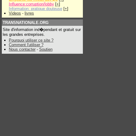
Influence:corruption/lobby
[
+
]
Information: pratique douteuse
[
+
]
Videos
-
livres
TRANSNATIONALE.ORG
Site d'information ind�pendant et gratuit sur
les grandes entreprises.
Pourquoi utiliser ce site ?
Comment l'utiliser ?
Nous contacter
-
Soutien