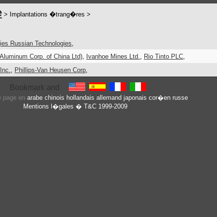
e
> Implantations �trang�res >
ies Russian Technologies
,
Aluminum Corp. of China Ltd)
,
Ivanhoe Mines Ltd.
,
Rio Tinto PLC
,
Inc.
,
Phillips-Van Heusen Corp
,
te page en
arabe
chinois
hollandais
allemand
japonais
cor�en
russe
Mentions l�gales
� T&C 1999-2009