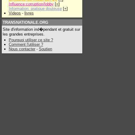
Influence:corruption/lobby
[
+
]
Information: pratique douteuse
[
+
]
Videos
-
livres
TRANSNATIONALE.ORG
Site d'information ind�pendant et gratuit sur
les grandes entreprises.
Pourquoi utiliser ce site ?
Comment l'utiliser ?
Nous contacter
-
Soutien