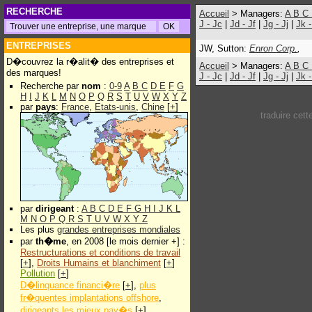
RECHERCHE
Accueil
> Managers:
A
B
C
J - Jc
|
Jd - Jf
|
Jg - Jj
|
Jk 
ENTREPRISES
JW, Sutton:
Enron Corp.
,
D�couvrez la r�alit� des entreprises et
Accueil
> Managers:
A
B
C
des marques!
J - Jc
|
Jd - Jf
|
Jg - Jj
|
Jk 
Recherche par
nom
:
0-9
A
B
C
D
E
F
G
H
I
J
K
L
M
N
O
P
Q
R
S
T
U
V
W
X
Y
Z
par
pays
:
France
,
Etats-unis
,
Chine
[
+
]
traduire cet
par
dirigeant
:
A
B
C
D
E
F
G
H
I
J
K
L
M
N
O
P
Q
R
S
T
U
V
W
X
Y
Z
Les plus
grandes entreprises mondiales
par
th�me
, en 2008 [le mois dernier +] :
Restructurations et conditions de travail
[
+
],
Droits Humains et blanchiment
[
+
]
Pollution
[
+
]
D�linquance financi�re
[
+
],
plus
fr�quentes implantations offshore
,
dirigeants les mieux pay�s
[
+
]