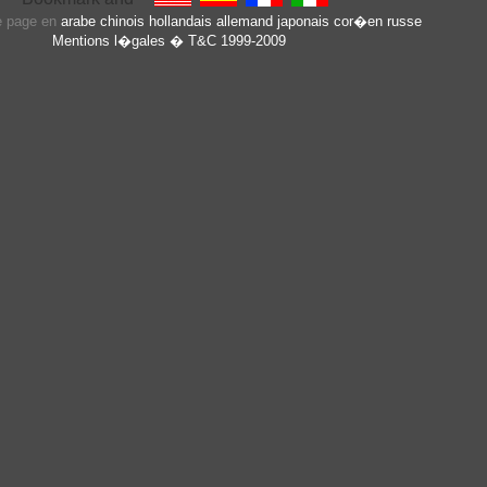
te page en
arabe
chinois
hollandais
allemand
japonais
cor�en
russe
Mentions l�gales
� T&C 1999-2009