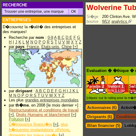
RECHERCHE
Wolverine Tu
Si�ge :
200 Clinton Ave. W
ENTREPRISES
bourse :
WLV
analytics
D�couvrez la r�alit� des entreprises et
des marques!
Recherche par
nom
:
0-9
A
B
C
D
E
F
G
H
I
J
K
L
M
N
O
P
Q
R
S
T
U
V
W
X
Y
Z
par
pays
:
France
,
Etats-unis
,
Chine
[
+
]
Evaluation � �thique � 
Paradis
2
Ventes
1
Sal
par
dirigeant
:
A
B
C
D
E
F
G
H
I
J
K
L
Mds $.€ /an
*min
M
N
O
P
Q
R
S
T
U
V
W
X
Y
Z
[cliquez sur le rating pour la m
Les plus
grandes entreprises mondiales
par
th�me
, en 2008 [le mois dernier +] :
Actionnaires (6)
Activit
Restructurations et conditions de travail
[
+
],
Droits Humains et blanchiment
[
+
]
Dirigeants (6)
Conditions
Pollution
[
+
]
D�linquance financi�re
[
+
],
plus
Bilan financier (5)
Lobby
fr�quentes implantations offshore
,
dirigeants les mieux pay�s
[
+
]