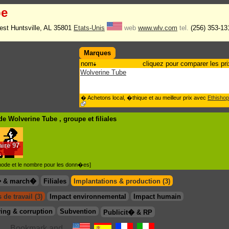
be
est Huntsville, AL 35801
Etats-Unis
web
www.wlv.com
tel.
(256) 353-13
Marques
nom
cliquez pour comparer les pri
Wolverine Tube
� Achetons local, �thique et au meilleur prix avec
Ethishop
de Wolverine Tube , groupe
et filiales
aire
97
.
�thode et le nombre pour les donn�es]
� & march�
Filiales
Implantations & production (3)
 de travail (3)
Impact environnemental
Impact humain
ing & corruption
Subvention
Publicit� & RP