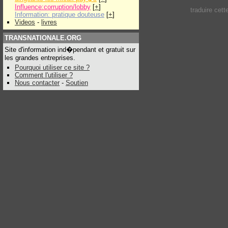
Influence:corruption/lobby
[
+
]
traduire cet
Information: pratique douteuse
[
+
]
Videos
-
livres
TRANSNATIONALE.ORG
Site d'information ind�pendant et gratuit sur
les grandes entreprises.
Pourquoi utiliser ce site ?
Comment l'utiliser ?
Nous contacter
-
Soutien