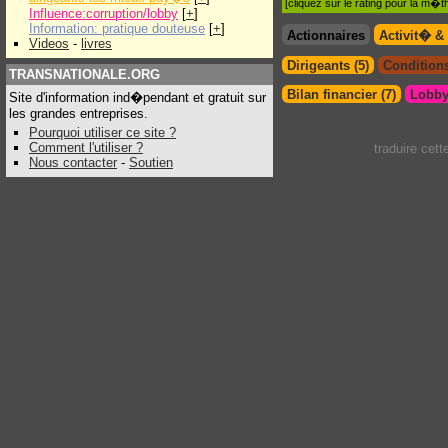
[cliquez sur le rating pour la m
Influence:corruption/lobby
[
+
]
Information: pratique douteuse
[
+
]
Actionnaires
Activit� &
Videos
-
livres
Dirigeants (5)
Conditions
TRANSNATIONALE.ORG
Bilan financier (7)
Lobby
Site d'information ind�pendant et gratuit sur
les grandes entreprises.
Pourquoi utiliser ce site ?
Comment l'utiliser ?
traduire cet
Nous contacter
-
Soutien