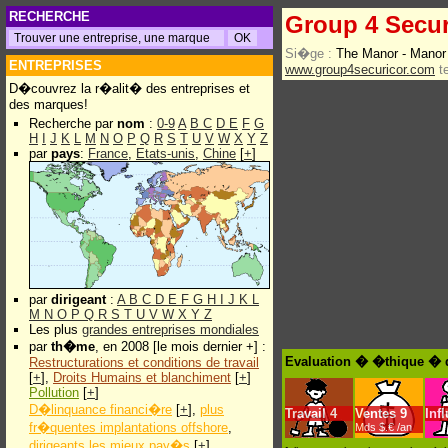
RECHERCHE
Group 4 Secur
Si�ge :
The Manor - Mano
ENTREPRISES
www.group4securicor.com
te
D�couvrez la r�alit� des entreprises et
des marques!
Recherche par
nom
:
0-9
A
B
C
D
E
F
G
H
I
J
K
L
M
N
O
P
Q
R
S
T
U
V
W
X
Y
Z
par
pays
:
France
,
Etats-unis
,
Chine
[
+
]
par
dirigeant
:
A
B
C
D
E
F
G
H
I
J
K
L
M
N
O
P
Q
R
S
T
U
V
W
X
Y
Z
Les plus
grandes entreprises mondiales
par
th�me
, en 2008 [le mois dernier +] :
Evaluation � �thique � d
Restructurations et conditions de travail
[
+
],
Droits Humains et blanchiment
[
+
]
Pollution
[
+
]
D�linquance financi�re
[
+
],
plus
Travail
4
Ventes
9
Inf
fr�quentes implantations offshore
,
Mds $.€ /an
dirigeants les mieux pay�s
[
+
]