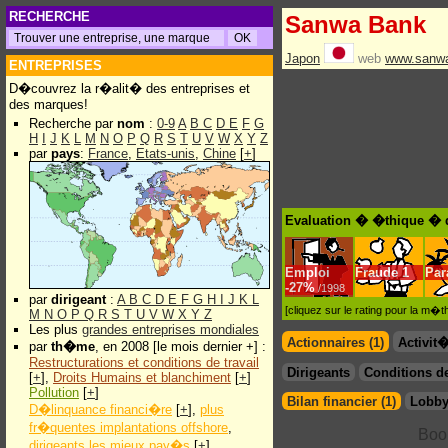
RECHERCHE
Sanwa Bank
Japon
web
www.sanwa
ENTREPRISES
D�couvrez la r�alit� des entreprises et
des marques!
Recherche par
nom
:
0-9
A
B
C
D
E
F
G
H
I
J
K
L
M
N
O
P
Q
R
S
T
U
V
W
X
Y
Z
par
pays
:
France
,
Etats-unis
,
Chine
[
+
]
Evaluation � �thique � 
Emploi
Fraude
1
Par
-
27%
/1998
par
dirigeant
:
A
B
C
D
E
F
G
H
I
J
K
L
[cliquez sur le rating pour la m
M
N
O
P
Q
R
S
T
U
V
W
X
Y
Z
Les plus
grandes entreprises mondiales
Actionnaires (1)
Activit
par
th�me
, en 2008 [le mois dernier +] :
Restructurations et conditions de travail
Dirigeants
Conditions de
[
+
],
Droits Humains et blanchiment
[
+
]
Pollution
[
+
]
Bilan financier (1)
Lobby
D�linquance financi�re
[
+
],
plus
fr�quentes implantations offshore
,
dirigeants les mieux pay�s
[
+
]