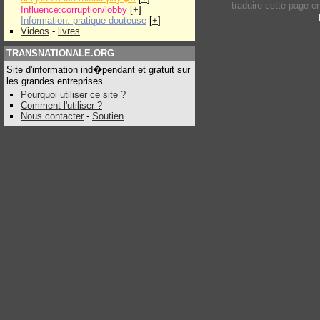
traduire cette page 
Influence:corruption/lobby
[
+
]
Information: pratique douteuse
[
+
]
Videos
-
livres
TRANSNATIONALE.ORG
Site d'information ind�pendant et gratuit sur
les grandes entreprises.
Pourquoi utiliser ce site ?
Comment l'utiliser ?
Nous contacter
-
Soutien