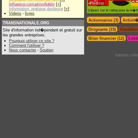
-
4%
/1998
Influence:corruption/lobby
[
+
]
Information: pratique douteuse
[
+
]
[cliquez sur le rating pour la m
Videos
-
livres
Actionnaires (3)
Activit
TRANSNATIONALE.ORG
Dirigeants (15)
Condition
Site d'information ind�pendant et gratuit sur
les grandes entreprises.
Bilan financier (12)
Lobb
Pourquoi utiliser ce site ?
Comment l'utiliser ?
Nous contacter
-
Soutien
traduire cet