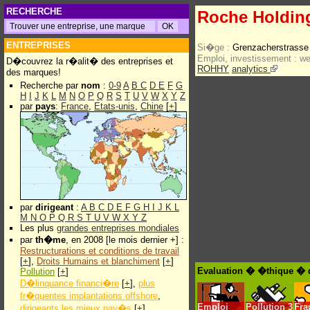
RECHERCHE
Roche Holdin
ENTREPRISES
Si�ge :
Grenzacherstrasse
Emploi, investissement :
w
D�couvrez la r�alit� des entreprises et
ROHHY
analytics
des marques!
Recherche par
nom
:
0-9
A
B
C
D
E
F
G
H
I
J
K
L
M
N
O
P
Q
R
S
T
U
V
W
X
Y
Z
par
pays
:
France
,
Etats-unis
,
Chine
[
+
]
par
dirigeant
:
A
B
C
D
E
F
G
H
I
J
K
L
M
N
O
P
Q
R
S
T
U
V
W
X
Y
Z
Les plus
grandes entreprises mondiales
par
th�me
, en 2008 [le mois dernier +] :
Restructurations et conditions de travail
[
+
],
Droits Humains et blanchiment
[
+
]
Evaluation � �thique � 
Pollution
[
+
]
D�linquance financi�re
[
+
],
plus
fr�quentes implantations offshore
,
Emploi
Pollution
3
Fra
dirigeants les mieux pay�s
[
+
]