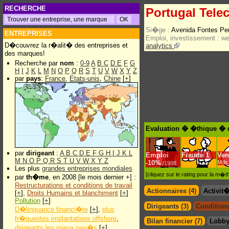
RECHERCHE
Portugal Tele
Si�ge :
Avenida Fontes Per
ENTREPRISES
Emploi, investissement :
w
D�couvrez la r�alit� des entreprises et
analytics
des marques!
Recherche par
nom
:
0-9
A
B
C
D
E
F
G
H
I
J
K
L
M
N
O
P
Q
R
S
T
U
V
W
X
Y
Z
par
pays
:
France
,
Etats-unis
,
Chine
[
+
]
Evaluation � �thique � 
par
dirigeant
:
A
B
C
D
E
F
G
H
I
J
K
L
Emploi
Fraude
1
Ven
M
N
O
P
Q
R
S
T
U
V
W
X
Y
Z
-
10%
Mds 
/1998
Les plus
grandes entreprises mondiales
[cliquez sur le rating pour la m
par
th�me
, en 2008 [le mois dernier +] :
Restructurations et conditions de travail
Actionnaires (4)
Activit
[
+
],
Droits Humains et blanchiment
[
+
]
Pollution
[
+
]
Dirigeants (3)
Conditions
D�linquance financi�re
[
+
],
plus
fr�quentes implantations offshore
,
Bilan financier (7)
Lobby
dirigeants les mieux pay�s
[
+
]