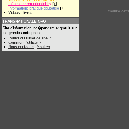
Influence:corruption/lobby
[
+
]
Information: pratique douteuse
[
+
]
traduire cet
Videos
-
livres
TRANSNATIONALE.ORG
Site d'information ind�pendant et gratuit sur
les grandes entreprises.
Pourquoi utiliser ce site ?
Comment l'utiliser ?
Nous contacter
-
Soutien