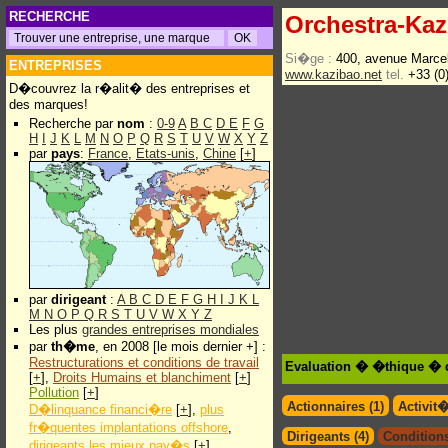
RECHERCHE
Orchestra-Kaz
Si�ge :
400, avenue Marcel
ENTREPRISES
www.kazibao.net
tel.
+33 (0
D�couvrez la r�alit� des entreprises et
des marques!
Recherche par
nom
:
0-9
A
B
C
D
E
F
G
H
I
J
K
L
M
N
O
P
Q
R
S
T
U
V
W
X
Y
Z
par
pays
:
France
,
Etats-unis
,
Chine
[
+
]
par
dirigeant
:
A
B
C
D
E
F
G
H
I
J
K
L
M
N
O
P
Q
R
S
T
U
V
W
X
Y
Z
Les plus
grandes entreprises mondiales
par
th�me
, en 2008 [le mois dernier +] :
Restructurations et conditions de travail
Evaluation � �thique � d
[
+
],
Droits Humains et blanchiment
[
+
]
Pollution
[
+
]
Actionnaires (1)
Activit
D�linquance financi�re
[
+
],
plus
fr�quentes implantations offshore
,
Dirigeants (4)
Conditions
dirigeants les mieux pay�s
[
+
]