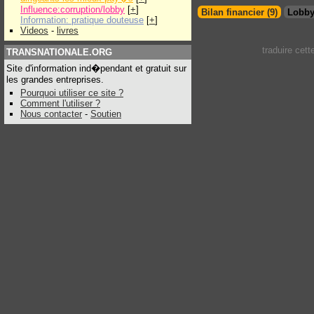
Influence:corruption/lobby
[
+
]
Bilan financier (9)
Lobby
Information: pratique douteuse
[
+
]
Videos
-
livres
traduire cet
TRANSNATIONALE.ORG
Site d'information ind�pendant et gratuit sur
les grandes entreprises.
Pourquoi utiliser ce site ?
Comment l'utiliser ?
Nous contacter
-
Soutien