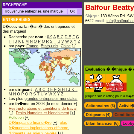
RECHERCHE
Balfour Beatty
Si�ge :
130 Wilton Rd. S
ENTREPRISES
6622
email:
info@balfourbe
D�couvrez la r�alit� des entreprises et
des marques!
Recherche par
nom
:
0-9
A
B
C
D
E
F
G
H
I
J
K
L
M
N
O
P
Q
R
S
T
U
V
W
X
Y
Z
par
pays
:
France
,
Etats-unis
,
Chine
[
+
]
Evaluation � �thique � d
Fraude
1
Ventes
3
Mds $.€ /an
par
dirigeant
:
A
B
C
D
E
F
G
H
I
J
K
L
M
N
O
P
Q
R
S
T
U
V
W
X
Y
Z
[cliquez sur le rating pour la m
Les plus
grandes entreprises mondiales
par
th�me
, en 2008 [le mois dernier +] :
Actionnaires (6)
Activit
Restructurations et conditions de travail
[
+
],
Droits Humains et blanchiment
[
+
]
Dirigeants (4)
Conditions
Pollution
[
+
]
D�linquance financi�re
[
+
],
plus
Bilan financier (6)
Lobby
fr�quentes implantations offshore
,
dirigeants les mieux pay�s
[
+
]