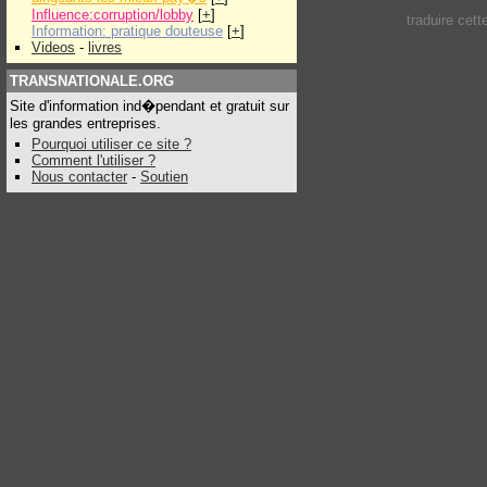
Influence:corruption/lobby
[
+
]
traduire cet
Information: pratique douteuse
[
+
]
Videos
-
livres
TRANSNATIONALE.ORG
Site d'information ind�pendant et gratuit sur
les grandes entreprises.
Pourquoi utiliser ce site ?
Comment l'utiliser ?
Nous contacter
-
Soutien