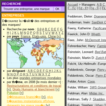
RECHERCHE
Accueil
> Managers:
A
B
C
F - Fc
|
Fd - Ff
|
Fg - Fj
|
Fk
ENTREPRISES
Feddersen, Dieter:
Draeger
D�couvrez la r�alit� des entreprises et
Federman, Irwin:
SanDisk C
des marques!
Feeny, Katherine:
Pacificar
Recherche par
nom
:
0-9
A
B
C
D
E
F
G
H
I
J
K
L
M
N
O
P
Q
R
S
T
U
V
W
X
Y
Z
Feerick, John D:
Wyeth
,
par
pays
:
France
,
Etats-unis
,
Chine
[
+
]
Fees, John:
McDermott Inte
Fehrenbacher, Harry:
Farmla
Feinstein, Leonard:
Bed Bat
Feinstein, Martin D:
Zurich 
Felcht, Utz-Hellmuth:
Europ
Feldenkreis, George:
Perry 
par
dirigeant
:
A
B
C
D
E
F
G
H
I
J
K
L
M
N
O
P
Q
R
S
T
U
V
W
X
Y
Z
Feldenkreis, Oscar:
Perry El
Les plus
grandes entreprises mondiales
Felder, Anton:
Coop
,
par
th�me
, en 2008 [le mois dernier +] :
Restructurations et conditions de travail
Felder, William:
SWS Group,
[
+
],
Droits Humains et blanchiment
[
+
]
Pollution
[
+
]
Feldman, Alan:
Midas Inc.
,
D�linquance financi�re
[
+
],
plus
Feldman, Sally J:
Skadden,
fr�quentes implantations offshore
,
Feldman, Stephen:
Urban Ou
dirigeants les mieux pay�s
[
+
]