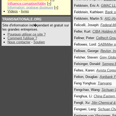
Influence:corruption/lobby
[
+
]
Feldstein, Eric A:
GMAC LL
Information: pratique douteuse
[
+
]
Videos
-
livres
Feldstein, Kathleen:
Bank o
Feldstein, Martin S:
AIG (Am
TRANSNATIONALE.ORG
Felicelli, Joseph:
Federal-M
Site d'information ind�pendant et gratuit sur
les grandes entreprises.
Feller, Kurt:
CIBA Holding 
Pourquoi utiliser ce site ?
Fellner, Peter:
Celltech Gro
Comment l'utiliser ?
Nous contacter
-
Soutien
Fellowes, Lord:
SABMiller p
Fellows, George:
Revlon, In
Felsher, Steven:
Grey Globa
Felsinger, Donald:
Sempra 
Feltes, Karen:
Avista Corpo
Felton, Douglas:
Agribank 
Feng Yonghua:
Tianyang
,
Fengchao, Wang:
Sichuan 
Fenghua, Li:
China Eastern 
Fengli, Xu:
Jilin Chemical 
Fengwei, Lang:
Sichuan Ch
Fentener van Vlissingen, Fr