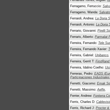
Ferragamo, Ferruccio:
Salva
Ferragamo, Wanda:
Salvato
Ferraioli, Andrea:
La Doria 
Ferraioli, Antonio:
La Doria 
Ferrario, Giovanni:
Pirelli S
Ferraris, Alberto:
Parmalat F
Ferreira, Fernando:
Tele Sud
Ferreira, Fernando Xavier:
T
Ferreira, Gabriel:
Unibanco
,
Ferreira, Gerrit T:
FirstRand
Ferreira, Idalino Coelho:
Us
Ferreras, Pedro:
EADS (Eur
Participaciones Industriales
Ferretti, Giacomo:
Emak S
Ferretti, Massimo:
Aeffe
,
Ferrier, Andrew:
Fonterra Co
Ferris, Charles D:
Cablevis
Ferris, Richard J:
Procter &