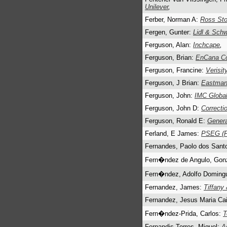
Unilever
,
Ferber, Norman A:
Ross Sto
Fergen, Gunter:
Lidl & Sch
Ferguson, Alan:
Inchcape
,
Ferguson, Brian:
EnCana C
Ferguson, Francine:
Verisit
Ferguson, J Brian:
Eastman
Ferguson, John:
IMC Global
Ferguson, John D:
Correcti
Ferguson, Ronald E:
Genera
Ferland, E James:
PSEG (Pu
Fernandes, Paolo dos Sant
Fern�ndez de Angulo, Gonz
Fern�ndez, Adolfo Doming
Fernandez, James:
Tiffany
Fernandez, Jesus Maria Ca
Fern�ndez-Prida, Carlos:
T
Fernandis Torres, Miguel:
A