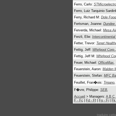
Ferro, Carlo:
STMicroelectr
Ferro, Luiz Tarquinio Sardi
Ferry, Richard M:
Dole Foo
Fertsman, Joanne:
Dundee 
Ferverda, Michael:
Mesa Air
Ferzli, Elie:
Intercontinenta
Fetter, Trevor:
Tenet Health
Fettig, Jeff:
Whirlpool Corp.
Fettig, Jeff M:
Whirlpool Co
Feuer, Michael:
OfficeMax
,
Feuerstein, Aaron:
Malden M
Feuerstein, Stefan:
MFC Ban
Feuillet, Fran�ois:
Trigano
,
F�vre, Philippe:
SEB
,
Accueil
> Managers:
A
B
C
F - Fc
|
Fd - Ff
|
Fg - Fj
|
Fk
traduire cet