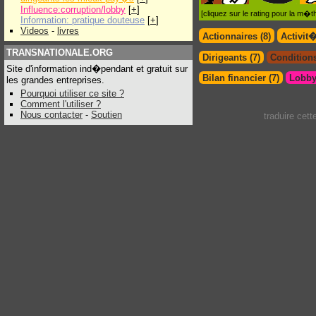
Influence:corruption/lobby
[
+
]
[cliquez sur le rating pour la m
Information: pratique douteuse
[
+
]
Videos
-
livres
Actionnaires (8)
Activit
TRANSNATIONALE.ORG
Dirigeants (7)
Conditions
Site d'information ind�pendant et gratuit sur
Bilan financier (7)
Lobby
les grandes entreprises.
Pourquoi utiliser ce site ?
Comment l'utiliser ?
Nous contacter
-
Soutien
traduire cet