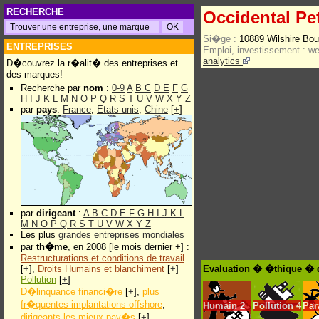
RECHERCHE
Occidental Pe
Si�ge :
10889 Wilshire Bo
ENTREPRISES
Emploi, investissement :
w
analytics
D�couvrez la r�alit� des entreprises et
des marques!
Recherche par
nom
:
0-9
A
B
C
D
E
F
G
H
I
J
K
L
M
N
O
P
Q
R
S
T
U
V
W
X
Y
Z
par
pays
:
France
,
Etats-unis
,
Chine
[
+
]
par
dirigeant
:
A
B
C
D
E
F
G
H
I
J
K
L
M
N
O
P
Q
R
S
T
U
V
W
X
Y
Z
Les plus
grandes entreprises mondiales
par
th�me
, en 2008 [le mois dernier +] :
Restructurations et conditions de travail
[
+
],
Droits Humains et blanchiment
[
+
]
Evaluation � �thique � d
Pollution
[
+
]
D�linquance financi�re
[
+
],
plus
fr�quentes implantations offshore
,
Humain
2
Pollution
4
Par
dirigeants les mieux pay�s
[
+
]