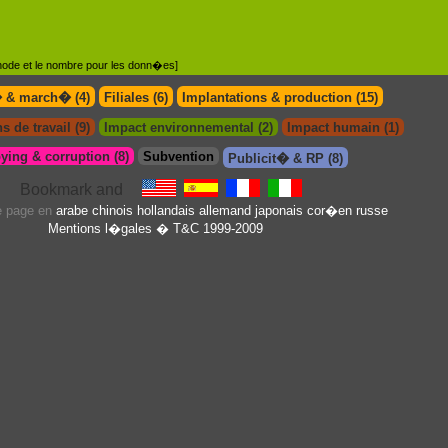
�thode et le nombre pour les donn�es]
� & march� (4)
Filiales (6)
Implantations & production (15)
s de travail (9)
Impact environnemental (2)
Impact humain (1)
ying & corruption (8)
Subvention
Publicit� & RP (8)
te page en
arabe
chinois
hollandais
allemand
japonais
cor�en
russe
Mentions l�gales
� T&C 1999-2009