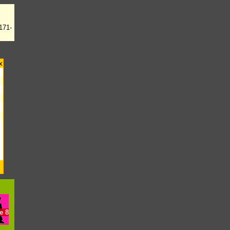
171-
x
e
8