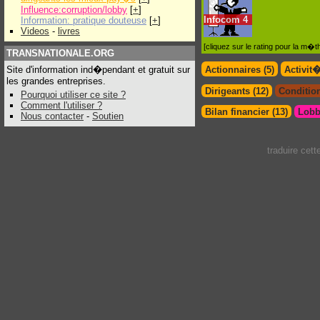
Influence:corruption/lobby
[
+
]
Infocom
4
Information: pratique douteuse
[
+
]
Videos
-
livres
[cliquez sur le rating pour la m
TRANSNATIONALE.ORG
Site d'information ind�pendant et gratuit sur
Actionnaires (5)
Activit
les grandes entreprises.
Dirigeants (12)
Condition
Pourquoi utiliser ce site ?
Comment l'utiliser ?
Bilan financier (13)
Lobb
Nous contacter
-
Soutien
traduire cet