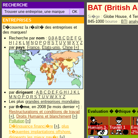
RECHERCHE
BAT (British 
Si�ge :
Globe House, 4 T
ENTREPRISES
845-1000
bourse :
BTI
anal
D�couvrez la r�alit� des entreprises et
des marques!
Recherche par
nom
:
0-9
A
B
C
D
E
F
G
H
I
J
K
L
M
N
O
P
Q
R
S
T
U
V
W
X
Y
Z
par
pays
:
France
,
Etats-unis
,
Chine
[
+
]
par
dirigeant
:
A
B
C
D
E
F
G
H
I
J
K
L
M
N
O
P
Q
R
S
T
U
V
W
X
Y
Z
Les plus
grandes entreprises mondiales
par
th�me
, en 2008 [le mois dernier +] :
Evaluation � �thique � d
Restructurations et conditions de travail
[
+
],
Droits Humains et blanchiment
[
+
]
Pollution
[
+
]
D�linquance financi�re
[
+
],
plus
Humain
1
Travail
1
Emp
fr�quentes implantations offshore
,
-
2%
dirigeants les mieux pay�s
[
+
]