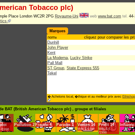
American Tobacco plc)
emple Place London WC2R 2PG
Royaume-Uni
web
www.bat.com
tel.
44-
ytics
Marques
nom
cliquez pour comparer les pri
Dunhill
John Player
Kent
La Moderna
,
Lucky Strike
Pall Mall
ST Group
,
State Express 555
Tekel
� Achetons local, �thique et au meilleur prix avec
Ethishop
e BAT (British American Tobacco plc) , groupe
et filiales
loi
Pollution
2
Fraude
4
Paradis
1
Ventes
14
Profit
14
Influenc
Mds $.€ /an
Mds $.€
/1998
/1998