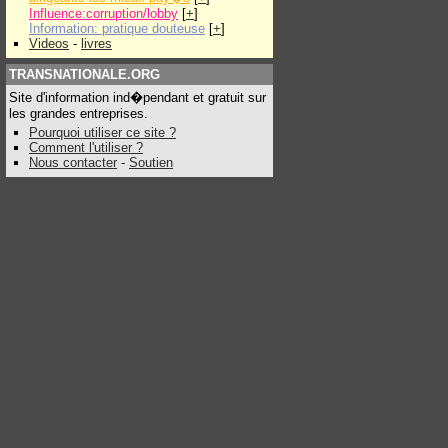
Influence:corruption/lobby
[
+
]
Information: pratique douteuse
[
+
]
Videos
-
livres
TRANSNATIONALE.ORG
Site d'information ind�pendant et gratuit sur
les grandes entreprises.
Pourquoi utiliser ce site ?
Comment l'utiliser ?
Nous contacter
-
Soutien