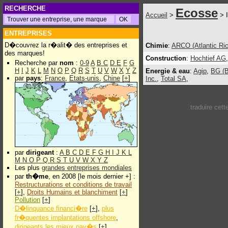
RECHERCHE
Ecosse
Accueil
>
> I
ENTREPRISES
D�couvrez la r�alit� des entreprises et
Chimie
:
ARCO (Atlantic Ric
des marques!
Construction
:
Hochtief AG
,
Recherche par
nom
:
0-9
A
B
C
D
E
F
G
H
I
J
K
L
M
N
O
P
Q
R
S
T
U
V
W
X
Y
Z
Energie & eau
:
Agip
,
BG (B
par
pays
:
France
,
Etats-unis
,
Chine
[
+
]
Inc.
,
Total SA
,
traduire cet
par
dirigeant
:
A
B
C
D
E
F
G
H
I
J
K
L
M
N
O
P
Q
R
S
T
U
V
W
X
Y
Z
Les plus
grandes entreprises mondiales
par
th�me
, en 2008 [le mois dernier +] :
Restructurations et conditions de travail
[
+
],
Droits Humains et blanchiment
[
+
]
Pollution
[
+
]
D�linquance financi�re
[
+
],
plus
fr�quentes implantations offshore
,
dirigeants les mieux pay�s
[
+
]