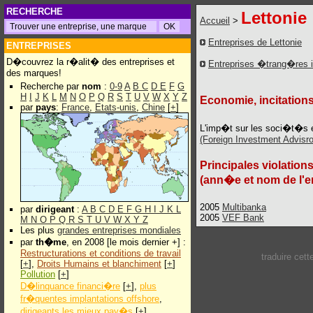
RECHERCHE
Lettonie
Accueil
>
Entreprises de Lettonie
ENTREPRISES
D�couvrez la r�alit� des entreprises et
Entreprises �trang�res 
des marques!
Recherche par
nom
:
0-9
A
B
C
D
E
F
G
H
I
J
K
L
M
N
O
P
Q
R
S
T
U
V
W
X
Y
Z
Economie, incitations
par
pays
:
France
,
Etats-unis
,
Chine
[
+
]
L'imp�t sur les soci�t�s
(Foreign Investment Advisro
Principales violation
(ann�e et nom de l'e
2005
Multibanka
par
dirigeant
:
A
B
C
D
E
F
G
H
I
J
K
L
2005
VEF Bank
M
N
O
P
Q
R
S
T
U
V
W
X
Y
Z
Les plus
grandes entreprises mondiales
par
th�me
, en 2008 [le mois dernier +] :
Restructurations et conditions de travail
traduire cet
[
+
],
Droits Humains et blanchiment
[
+
]
Pollution
[
+
]
D�linquance financi�re
[
+
],
plus
fr�quentes implantations offshore
,
dirigeants les mieux pay�s
[
+
]