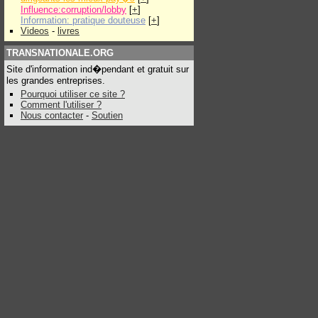
Influence:corruption/lobby
[
+
]
Information: pratique douteuse
[
+
]
Videos
-
livres
TRANSNATIONALE.ORG
Site d'information ind�pendant et gratuit sur
les grandes entreprises.
Pourquoi utiliser ce site ?
Comment l'utiliser ?
Nous contacter
-
Soutien