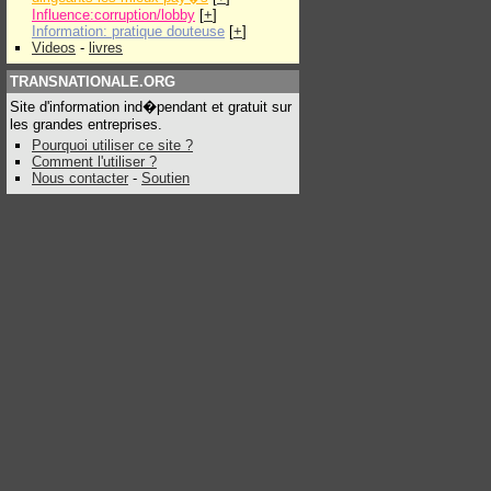
Influence:corruption/lobby
[
+
]
Information: pratique douteuse
[
+
]
Videos
-
livres
TRANSNATIONALE.ORG
Site d'information ind�pendant et gratuit sur
les grandes entreprises.
Pourquoi utiliser ce site ?
Comment l'utiliser ?
Nous contacter
-
Soutien