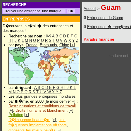
RECHERCHE
Guam
Accueil
>
Entreprises de Guam
ENTREPRISES
D�couvrez la r�alit� des entreprises et
Entreprises �trang�res 
des marques!
Recherche par
nom
:
0-9
A
B
C
D
E
F
G
Paradis financier
H
I
J
K
L
M
N
O
P
Q
R
S
T
U
V
W
X
Y
Z
par
pays
:
France
,
Etats-unis
,
Chine
[
+
]
traduire cet
par
dirigeant
:
A
B
C
D
E
F
G
H
I
J
K
L
M
N
O
P
Q
R
S
T
U
V
W
X
Y
Z
Les plus
grandes entreprises mondiales
par
th�me
, en 2008 [le mois dernier +] :
Restructurations et conditions de travail
[
+
],
Droits Humains et blanchiment
[
+
]
Pollution
[
+
]
D�linquance financi�re
[
+
],
plus
fr�quentes implantations offshore
,
dirigeants les mieux pay�s
[
+
]