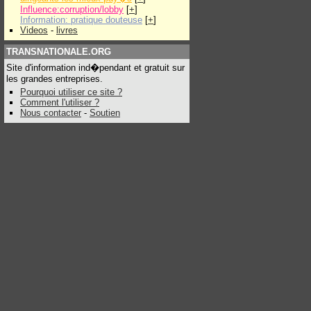
Influence:corruption/lobby
[
+
]
Information: pratique douteuse
[
+
]
Videos
-
livres
TRANSNATIONALE.ORG
Site d'information ind�pendant et gratuit sur
les grandes entreprises.
Pourquoi utiliser ce site ?
Comment l'utiliser ?
Nous contacter
-
Soutien