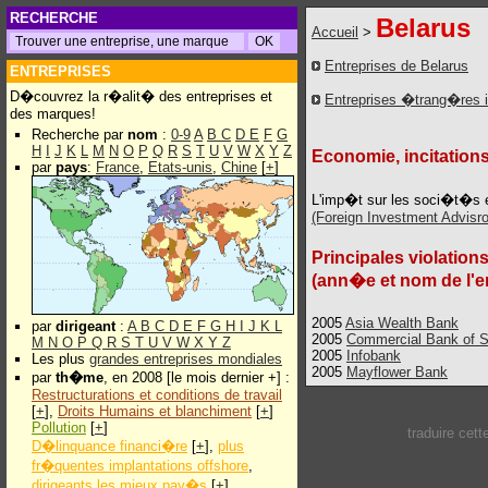
RECHERCHE
Belarus
Accueil
>
Entreprises de Belarus
ENTREPRISES
D�couvrez la r�alit� des entreprises et
Entreprises �trang�res 
des marques!
Recherche par
nom
:
0-9
A
B
C
D
E
F
G
H
I
J
K
L
M
N
O
P
Q
R
S
T
U
V
W
X
Y
Z
Economie, incitations
par
pays
:
France
,
Etats-unis
,
Chine
[
+
]
L'imp�t sur les soci�t�s
(Foreign Investment Advisro
Principales violation
(ann�e et nom de l'e
2005
Asia Wealth Bank
par
dirigeant
:
A
B
C
D
E
F
G
H
I
J
K
L
2005
Commercial Bank of S
M
N
O
P
Q
R
S
T
U
V
W
X
Y
Z
2005
Infobank
Les plus
grandes entreprises mondiales
2005
Mayflower Bank
par
th�me
, en 2008 [le mois dernier +] :
Restructurations et conditions de travail
[
+
],
Droits Humains et blanchiment
[
+
]
Pollution
[
+
]
traduire cet
D�linquance financi�re
[
+
],
plus
fr�quentes implantations offshore
,
dirigeants les mieux pay�s
[
+
]