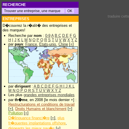
RECHERCHE
traduire cet
ENTREPRISES
D�couvrez la r�alit� des entreprises et
des marques!
Recherche par
nom
:
0-9
A
B
C
D
E
F
G
H
I
J
K
L
M
N
O
P
Q
R
S
T
U
V
W
X
Y
Z
par
pays
:
France
,
Etats-unis
,
Chine
[
+
]
par
dirigeant
:
A
B
C
D
E
F
G
H
I
J
K
L
M
N
O
P
Q
R
S
T
U
V
W
X
Y
Z
Les plus
grandes entreprises mondiales
par
th�me
, en 2008 [le mois dernier +] :
Restructurations et conditions de travail
[
+
],
Droits Humains et blanchiment
[
+
]
Pollution
[
+
]
D�linquance financi�re
[
+
],
plus
fr�quentes implantations offshore
,
dirigeants les mieux pay�s
[
+
]