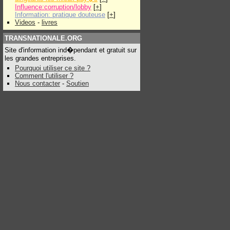
Influence:corruption/lobby
[
+
]
Information: pratique douteuse
[
+
]
Videos
-
livres
TRANSNATIONALE.ORG
Site d'information ind�pendant et gratuit sur
les grandes entreprises.
Pourquoi utiliser ce site ?
Comment l'utiliser ?
Nous contacter
-
Soutien