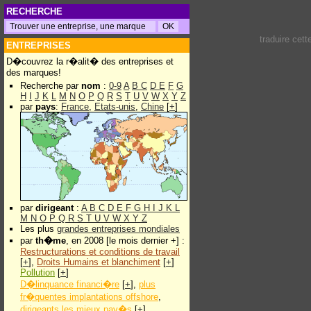
RECHERCHE
traduire cet
ENTREPRISES
D�couvrez la r�alit� des entreprises et
des marques!
Recherche par
nom
:
0-9
A
B
C
D
E
F
G
H
I
J
K
L
M
N
O
P
Q
R
S
T
U
V
W
X
Y
Z
par
pays
:
France
,
Etats-unis
,
Chine
[
+
]
par
dirigeant
:
A
B
C
D
E
F
G
H
I
J
K
L
M
N
O
P
Q
R
S
T
U
V
W
X
Y
Z
Les plus
grandes entreprises mondiales
par
th�me
, en 2008 [le mois dernier +] :
Restructurations et conditions de travail
[
+
],
Droits Humains et blanchiment
[
+
]
Pollution
[
+
]
D�linquance financi�re
[
+
],
plus
fr�quentes implantations offshore
,
dirigeants les mieux pay�s
[
+
]