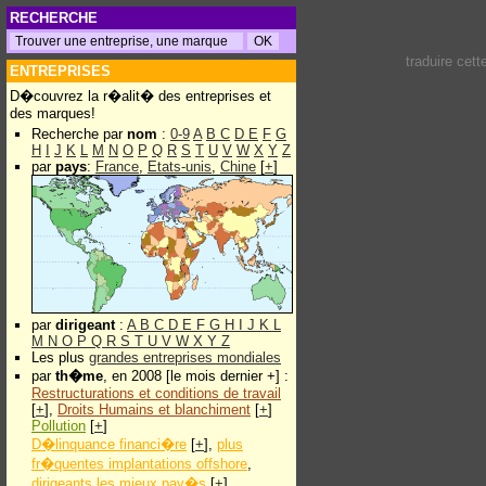
RECHERCHE
traduire cet
ENTREPRISES
D�couvrez la r�alit� des entreprises et
des marques!
Recherche par
nom
:
0-9
A
B
C
D
E
F
G
H
I
J
K
L
M
N
O
P
Q
R
S
T
U
V
W
X
Y
Z
par
pays
:
France
,
Etats-unis
,
Chine
[
+
]
par
dirigeant
:
A
B
C
D
E
F
G
H
I
J
K
L
M
N
O
P
Q
R
S
T
U
V
W
X
Y
Z
Les plus
grandes entreprises mondiales
par
th�me
, en 2008 [le mois dernier +] :
Restructurations et conditions de travail
[
+
],
Droits Humains et blanchiment
[
+
]
Pollution
[
+
]
D�linquance financi�re
[
+
],
plus
fr�quentes implantations offshore
,
dirigeants les mieux pay�s
[
+
]