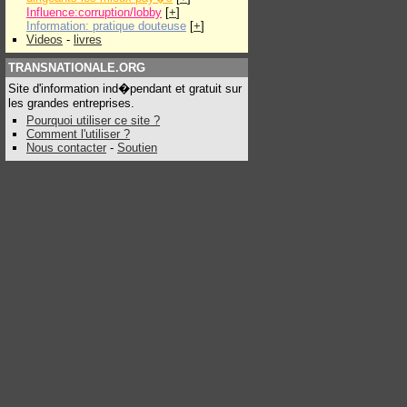
Influence:corruption/lobby
[
+
]
Information: pratique douteuse
[
+
]
Videos
-
livres
TRANSNATIONALE.ORG
Site d'information ind�pendant et gratuit sur
les grandes entreprises.
Pourquoi utiliser ce site ?
Comment l'utiliser ?
Nous contacter
-
Soutien