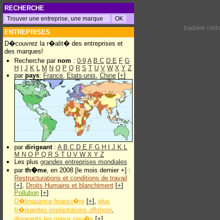
RECHERCHE
traduire cet
ENTREPRISES
D�couvrez la r�alit� des entreprises et
des marques!
Recherche par
nom
:
0-9
A
B
C
D
E
F
G
H
I
J
K
L
M
N
O
P
Q
R
S
T
U
V
W
X
Y
Z
par
pays
:
France
,
Etats-unis
,
Chine
[
+
]
par
dirigeant
:
A
B
C
D
E
F
G
H
I
J
K
L
M
N
O
P
Q
R
S
T
U
V
W
X
Y
Z
Les plus
grandes entreprises mondiales
par
th�me
, en 2008 [le mois dernier +] :
Restructurations et conditions de travail
[
+
],
Droits Humains et blanchiment
[
+
]
Pollution
[
+
]
D�linquance financi�re
[
+
],
plus
fr�quentes implantations offshore
,
dirigeants les mieux pay�s
[
+
]