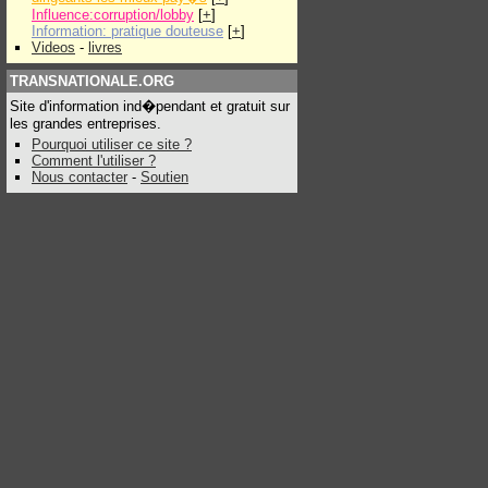
Influence:corruption/lobby
[
+
]
Information: pratique douteuse
[
+
]
Videos
-
livres
TRANSNATIONALE.ORG
Site d'information ind�pendant et gratuit sur
les grandes entreprises.
Pourquoi utiliser ce site ?
Comment l'utiliser ?
Nous contacter
-
Soutien