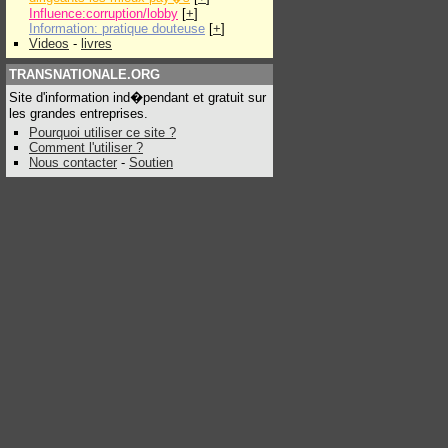
Influence:corruption/lobby
[
+
]
Information: pratique douteuse
[
+
]
Videos
-
livres
TRANSNATIONALE.ORG
Site d'information ind�pendant et gratuit sur
les grandes entreprises.
Pourquoi utiliser ce site ?
Comment l'utiliser ?
Nous contacter
-
Soutien