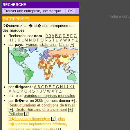
RECHERCHE
traduire cet
ENTREPRISES
D�couvrez la r�alit� des entreprises et
des marques!
Recherche par
nom
:
0-9
A
B
C
D
E
F
G
H
I
J
K
L
M
N
O
P
Q
R
S
T
U
V
W
X
Y
Z
par
pays
:
France
,
Etats-unis
,
Chine
[
+
]
par
dirigeant
:
A
B
C
D
E
F
G
H
I
J
K
L
M
N
O
P
Q
R
S
T
U
V
W
X
Y
Z
Les plus
grandes entreprises mondiales
par
th�me
, en 2008 [le mois dernier +] :
Restructurations et conditions de travail
[
+
],
Droits Humains et blanchiment
[
+
]
Pollution
[
+
]
D�linquance financi�re
[
+
],
plus
fr�quentes implantations offshore
,
dirigeants les mieux pay�s
[
+
]