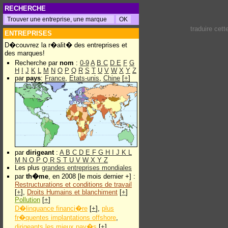
RECHERCHE
traduire cet
ENTREPRISES
D�couvrez la r�alit� des entreprises et
des marques!
Recherche par
nom
:
0-9
A
B
C
D
E
F
G
H
I
J
K
L
M
N
O
P
Q
R
S
T
U
V
W
X
Y
Z
par
pays
:
France
,
Etats-unis
,
Chine
[
+
]
par
dirigeant
:
A
B
C
D
E
F
G
H
I
J
K
L
M
N
O
P
Q
R
S
T
U
V
W
X
Y
Z
Les plus
grandes entreprises mondiales
par
th�me
, en 2008 [le mois dernier +] :
Restructurations et conditions de travail
[
+
],
Droits Humains et blanchiment
[
+
]
Pollution
[
+
]
D�linquance financi�re
[
+
],
plus
fr�quentes implantations offshore
,
dirigeants les mieux pay�s
[
+
]