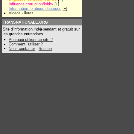
Influence:corruption/lobby
[
+
]
Information: pratique douteuse
[
+
]
Videos
-
livres
TRANSNATIONALE.ORG
Site d'information ind�pendant et gratuit sur
les grandes entreprises.
Pourquoi utiliser ce site ?
Comment l'utiliser ?
Nous contacter
-
Soutien