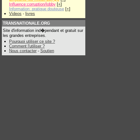
Influence:corruption/lobby
[
+
]
Information: pratique douteuse
[
+
]
Videos
-
livres
TRANSNATIONALE.ORG
Site d'information ind�pendant et gratuit sur
les grandes entreprises.
Pourquoi utiliser ce site ?
Comment l'utiliser ?
Nous contacter
-
Soutien