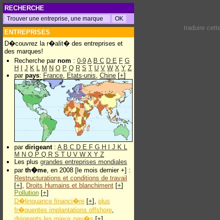
RECHERCHE
traduire cet
ENTREPRISES
D�couvrez la r�alit� des entreprises et
des marques!
Recherche par
nom
:
0-9
A
B
C
D
E
F
G
H
I
J
K
L
M
N
O
P
Q
R
S
T
U
V
W
X
Y
Z
par
pays
:
France
,
Etats-unis
,
Chine
[
+
]
par
dirigeant
:
A
B
C
D
E
F
G
H
I
J
K
L
M
N
O
P
Q
R
S
T
U
V
W
X
Y
Z
Les plus
grandes entreprises mondiales
par
th�me
, en 2008 [le mois dernier +] :
Restructurations et conditions de travail
[
+
],
Droits Humains et blanchiment
[
+
]
Pollution
[
+
]
D�linquance financi�re
[
+
],
plus
fr�quentes implantations offshore
,
dirigeants les mieux pay�s
[
+
]