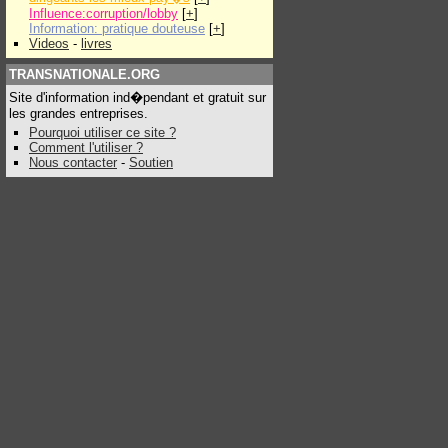
Influence:corruption/lobby
[
+
]
Information: pratique douteuse
[
+
]
Videos
-
livres
TRANSNATIONALE.ORG
Site d'information ind�pendant et gratuit sur
les grandes entreprises.
Pourquoi utiliser ce site ?
Comment l'utiliser ?
Nous contacter
-
Soutien