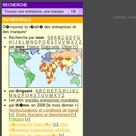
RECHERCHE
traduire cet
ENTREPRISES
D�couvrez la r�alit� des entreprises et
des marques!
Recherche par
nom
:
0-9
A
B
C
D
E
F
G
H
I
J
K
L
M
N
O
P
Q
R
S
T
U
V
W
X
Y
Z
par
pays
:
France
,
Etats-unis
,
Chine
[
+
]
par
dirigeant
:
A
B
C
D
E
F
G
H
I
J
K
L
M
N
O
P
Q
R
S
T
U
V
W
X
Y
Z
Les plus
grandes entreprises mondiales
par
th�me
, en 2008 [le mois dernier +] :
Restructurations et conditions de travail
[
+
],
Droits Humains et blanchiment
[
+
]
Pollution
[
+
]
D�linquance financi�re
[
+
],
plus
fr�quentes implantations offshore
,
dirigeants les mieux pay�s
[
+
]