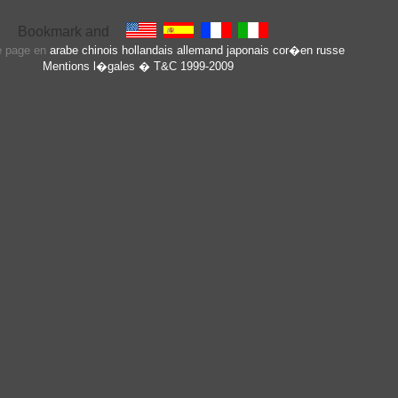
te page en
arabe
chinois
hollandais
allemand
japonais
cor�en
russe
Mentions l�gales
� T&C 1999-2009