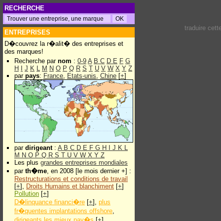
RECHERCHE
traduire cet
ENTREPRISES
D�couvrez la r�alit� des entreprises et
des marques!
Recherche par
nom
:
0-9
A
B
C
D
E
F
G
H
I
J
K
L
M
N
O
P
Q
R
S
T
U
V
W
X
Y
Z
par
pays
:
France
,
Etats-unis
,
Chine
[
+
]
par
dirigeant
:
A
B
C
D
E
F
G
H
I
J
K
L
M
N
O
P
Q
R
S
T
U
V
W
X
Y
Z
Les plus
grandes entreprises mondiales
par
th�me
, en 2008 [le mois dernier +] :
Restructurations et conditions de travail
[
+
],
Droits Humains et blanchiment
[
+
]
Pollution
[
+
]
D�linquance financi�re
[
+
],
plus
fr�quentes implantations offshore
,
dirigeants les mieux pay�s
[
+
]