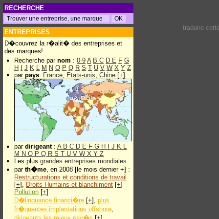
RECHERCHE
traduire cet
ENTREPRISES
D�couvrez la r�alit� des entreprises et
des marques!
Recherche par
nom
:
0-9
A
B
C
D
E
F
G
H
I
J
K
L
M
N
O
P
Q
R
S
T
U
V
W
X
Y
Z
par
pays
:
France
,
Etats-unis
,
Chine
[
+
]
par
dirigeant
:
A
B
C
D
E
F
G
H
I
J
K
L
M
N
O
P
Q
R
S
T
U
V
W
X
Y
Z
Les plus
grandes entreprises mondiales
par
th�me
, en 2008 [le mois dernier +] :
Restructurations et conditions de travail
[
+
],
Droits Humains et blanchiment
[
+
]
Pollution
[
+
]
D�linquance financi�re
[
+
],
plus
fr�quentes implantations offshore
,
dirigeants les mieux pay�s
[
+
]