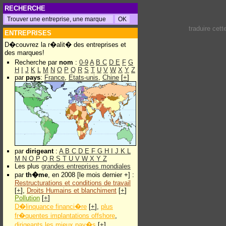
RECHERCHE
traduire cet
ENTREPRISES
D�couvrez la r�alit� des entreprises et
des marques!
Recherche par
nom
:
0-9
A
B
C
D
E
F
G
H
I
J
K
L
M
N
O
P
Q
R
S
T
U
V
W
X
Y
Z
par
pays
:
France
,
Etats-unis
,
Chine
[
+
]
par
dirigeant
:
A
B
C
D
E
F
G
H
I
J
K
L
M
N
O
P
Q
R
S
T
U
V
W
X
Y
Z
Les plus
grandes entreprises mondiales
par
th�me
, en 2008 [le mois dernier +] :
Restructurations et conditions de travail
[
+
],
Droits Humains et blanchiment
[
+
]
Pollution
[
+
]
D�linquance financi�re
[
+
],
plus
fr�quentes implantations offshore
,
dirigeants les mieux pay�s
[
+
]