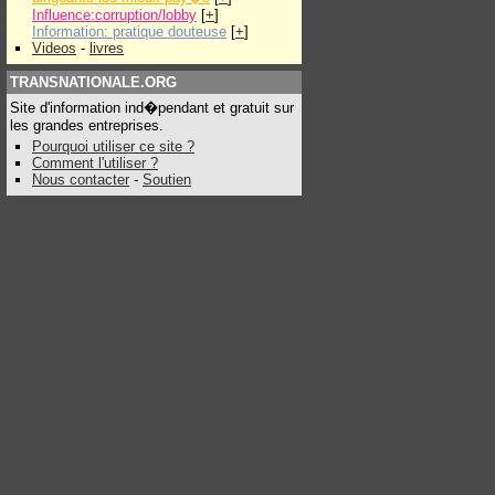
Influence:corruption/lobby
[
+
]
Information: pratique douteuse
[
+
]
Videos
-
livres
TRANSNATIONALE.ORG
Site d'information ind�pendant et gratuit sur
les grandes entreprises.
Pourquoi utiliser ce site ?
Comment l'utiliser ?
Nous contacter
-
Soutien