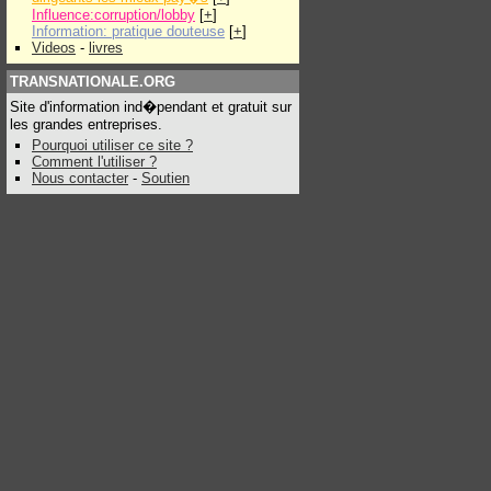
Influence:corruption/lobby
[
+
]
Information: pratique douteuse
[
+
]
Videos
-
livres
TRANSNATIONALE.ORG
Site d'information ind�pendant et gratuit sur
les grandes entreprises.
Pourquoi utiliser ce site ?
Comment l'utiliser ?
Nous contacter
-
Soutien