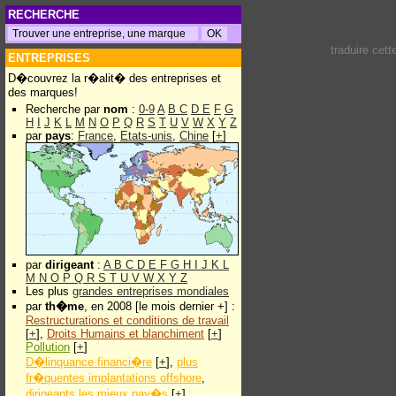
RECHERCHE
traduire cet
ENTREPRISES
D�couvrez la r�alit� des entreprises et
des marques!
Recherche par
nom
:
0-9
A
B
C
D
E
F
G
H
I
J
K
L
M
N
O
P
Q
R
S
T
U
V
W
X
Y
Z
par
pays
:
France
,
Etats-unis
,
Chine
[
+
]
par
dirigeant
:
A
B
C
D
E
F
G
H
I
J
K
L
M
N
O
P
Q
R
S
T
U
V
W
X
Y
Z
Les plus
grandes entreprises mondiales
par
th�me
, en 2008 [le mois dernier +] :
Restructurations et conditions de travail
[
+
],
Droits Humains et blanchiment
[
+
]
Pollution
[
+
]
D�linquance financi�re
[
+
],
plus
fr�quentes implantations offshore
,
dirigeants les mieux pay�s
[
+
]