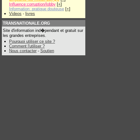
Influence:corruption/lobby
[
+
]
Information: pratique douteuse
[
+
]
Videos
-
livres
TRANSNATIONALE.ORG
Site d'information ind�pendant et gratuit sur
les grandes entreprises.
Pourquoi utiliser ce site ?
Comment l'utiliser ?
Nous contacter
-
Soutien