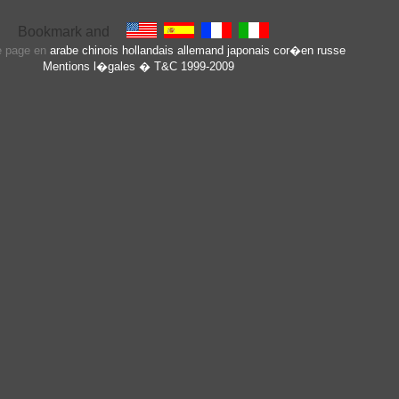
te page en
arabe
chinois
hollandais
allemand
japonais
cor�en
russe
Mentions l�gales
� T&C 1999-2009