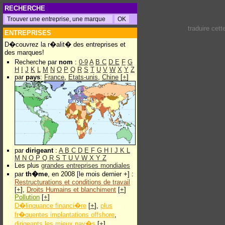
RECHERCHE
traduire cet
ENTREPRISES
D�couvrez la r�alit� des entreprises et
des marques!
Recherche par
nom
:
0-9
A
B
C
D
E
F
G
H
I
J
K
L
M
N
O
P
Q
R
S
T
U
V
W
X
Y
Z
par
pays
:
France
,
Etats-unis
,
Chine
[
+
]
par
dirigeant
:
A
B
C
D
E
F
G
H
I
J
K
L
M
N
O
P
Q
R
S
T
U
V
W
X
Y
Z
Les plus
grandes entreprises mondiales
par
th�me
, en 2008 [le mois dernier +] :
Restructurations et conditions de travail
[
+
],
Droits Humains et blanchiment
[
+
]
Pollution
[
+
]
D�linquance financi�re
[
+
],
plus
fr�quentes implantations offshore
,
dirigeants les mieux pay�s
[
+
]