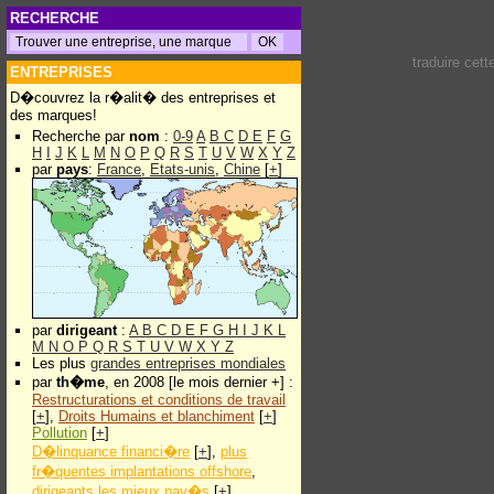
RECHERCHE
traduire cet
ENTREPRISES
D�couvrez la r�alit� des entreprises et
des marques!
Recherche par
nom
:
0-9
A
B
C
D
E
F
G
H
I
J
K
L
M
N
O
P
Q
R
S
T
U
V
W
X
Y
Z
par
pays
:
France
,
Etats-unis
,
Chine
[
+
]
par
dirigeant
:
A
B
C
D
E
F
G
H
I
J
K
L
M
N
O
P
Q
R
S
T
U
V
W
X
Y
Z
Les plus
grandes entreprises mondiales
par
th�me
, en 2008 [le mois dernier +] :
Restructurations et conditions de travail
[
+
],
Droits Humains et blanchiment
[
+
]
Pollution
[
+
]
D�linquance financi�re
[
+
],
plus
fr�quentes implantations offshore
,
dirigeants les mieux pay�s
[
+
]