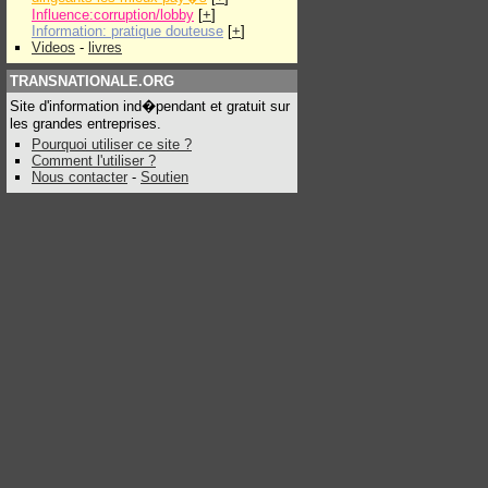
Influence:corruption/lobby
[
+
]
Information: pratique douteuse
[
+
]
Videos
-
livres
TRANSNATIONALE.ORG
Site d'information ind�pendant et gratuit sur
les grandes entreprises.
Pourquoi utiliser ce site ?
Comment l'utiliser ?
Nous contacter
-
Soutien