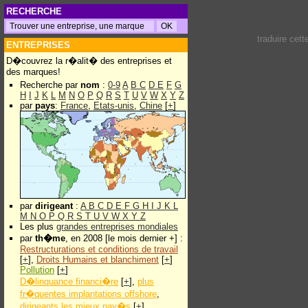
RECHERCHE
traduire cet
ENTREPRISES
D�couvrez la r�alit� des entreprises et
des marques!
Recherche par
nom
:
0-9
A
B
C
D
E
F
G
H
I
J
K
L
M
N
O
P
Q
R
S
T
U
V
W
X
Y
Z
par
pays
:
France
,
Etats-unis
,
Chine
[
+
]
par
dirigeant
:
A
B
C
D
E
F
G
H
I
J
K
L
M
N
O
P
Q
R
S
T
U
V
W
X
Y
Z
Les plus
grandes entreprises mondiales
par
th�me
, en 2008 [le mois dernier +] :
Restructurations et conditions de travail
[
+
],
Droits Humains et blanchiment
[
+
]
Pollution
[
+
]
D�linquance financi�re
[
+
],
plus
fr�quentes implantations offshore
,
dirigeants les mieux pay�s
[
+
]