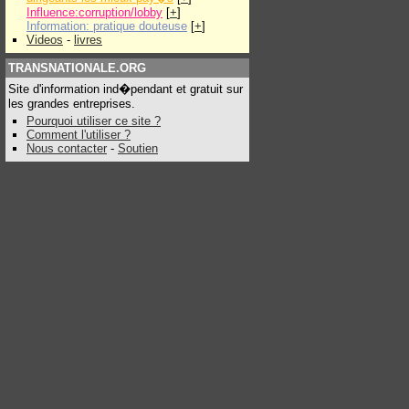
Influence:corruption/lobby
[
+
]
Information: pratique douteuse
[
+
]
Videos
-
livres
TRANSNATIONALE.ORG
Site d'information ind�pendant et gratuit sur
les grandes entreprises.
Pourquoi utiliser ce site ?
Comment l'utiliser ?
Nous contacter
-
Soutien