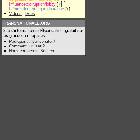
Influence:corruption/lobby
[
+
]
Information: pratique douteuse
[
+
]
Videos
-
livres
TRANSNATIONALE.ORG
Site d'information ind�pendant et gratuit sur
les grandes entreprises.
Pourquoi utiliser ce site ?
Comment l'utiliser ?
Nous contacter
-
Soutien