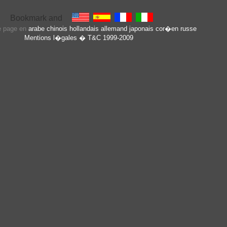
te page en
arabe
chinois
hollandais
allemand
japonais
cor�en
russe
Mentions l�gales
� T&C 1999-2009