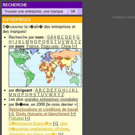
RECHERCHE
traduire cet
ENTREPRISES
D�couvrez la r�alit� des entreprises et
des marques!
Recherche par
nom
:
0-9
A
B
C
D
E
F
G
H
I
J
K
L
M
N
O
P
Q
R
S
T
U
V
W
X
Y
Z
par
pays
:
France
,
Etats-unis
,
Chine
[
+
]
par
dirigeant
:
A
B
C
D
E
F
G
H
I
J
K
L
M
N
O
P
Q
R
S
T
U
V
W
X
Y
Z
Les plus
grandes entreprises mondiales
par
th�me
, en 2008 [le mois dernier +] :
Restructurations et conditions de travail
[
+
],
Droits Humains et blanchiment
[
+
]
Pollution
[
+
]
D�linquance financi�re
[
+
],
plus
fr�quentes implantations offshore
,
dirigeants les mieux pay�s
[
+
]