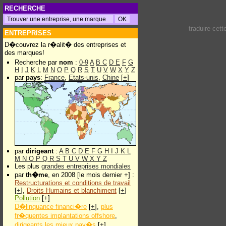
RECHERCHE
traduire cet
ENTREPRISES
D�couvrez la r�alit� des entreprises et
des marques!
Recherche par
nom
:
0-9
A
B
C
D
E
F
G
H
I
J
K
L
M
N
O
P
Q
R
S
T
U
V
W
X
Y
Z
par
pays
:
France
,
Etats-unis
,
Chine
[
+
]
par
dirigeant
:
A
B
C
D
E
F
G
H
I
J
K
L
M
N
O
P
Q
R
S
T
U
V
W
X
Y
Z
Les plus
grandes entreprises mondiales
par
th�me
, en 2008 [le mois dernier +] :
Restructurations et conditions de travail
[
+
],
Droits Humains et blanchiment
[
+
]
Pollution
[
+
]
D�linquance financi�re
[
+
],
plus
fr�quentes implantations offshore
,
dirigeants les mieux pay�s
[
+
]