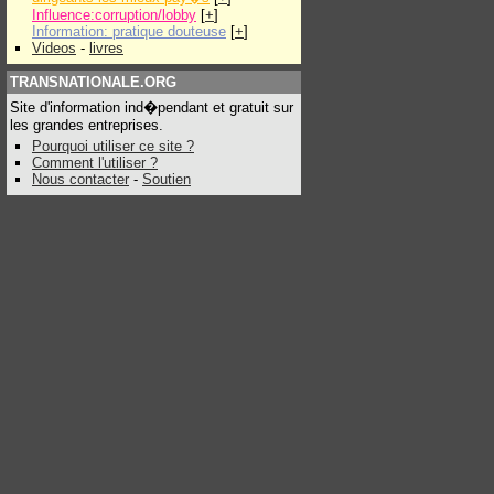
Influence:corruption/lobby
[
+
]
Information: pratique douteuse
[
+
]
Videos
-
livres
TRANSNATIONALE.ORG
Site d'information ind�pendant et gratuit sur
les grandes entreprises.
Pourquoi utiliser ce site ?
Comment l'utiliser ?
Nous contacter
-
Soutien