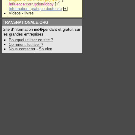
Influence:corruption/lobby
[
+
]
Information: pratique douteuse
[
+
]
Videos
-
livres
TRANSNATIONALE.ORG
Site d'information ind�pendant et gratuit sur
les grandes entreprises.
Pourquoi utiliser ce site ?
Comment l'utiliser ?
Nous contacter
-
Soutien