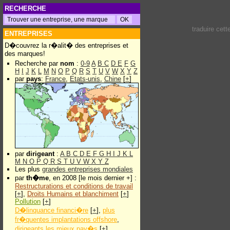
RECHERCHE
traduire cet
ENTREPRISES
D�couvrez la r�alit� des entreprises et
des marques!
Recherche par
nom
:
0-9
A
B
C
D
E
F
G
H
I
J
K
L
M
N
O
P
Q
R
S
T
U
V
W
X
Y
Z
par
pays
:
France
,
Etats-unis
,
Chine
[
+
]
par
dirigeant
:
A
B
C
D
E
F
G
H
I
J
K
L
M
N
O
P
Q
R
S
T
U
V
W
X
Y
Z
Les plus
grandes entreprises mondiales
par
th�me
, en 2008 [le mois dernier +] :
Restructurations et conditions de travail
[
+
],
Droits Humains et blanchiment
[
+
]
Pollution
[
+
]
D�linquance financi�re
[
+
],
plus
fr�quentes implantations offshore
,
dirigeants les mieux pay�s
[
+
]